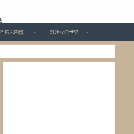
空飛ぶ円盤
奇妙な旧世界