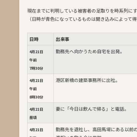
現在までに判明している被害者の足取りを時系列に
（日時が青色になっているものは聞き込みによって得
日時
出来事
勤務先へ向かうため自宅を出発。
4月21日
午前
7時30分
港区新橋の建築事務所に出社。
4月21日
午前
8時30分
妻に「今日は飲んで帰る」と電話。
4月21日
昼頃
勤務先を退社し、高田馬場にある以前
4月21日