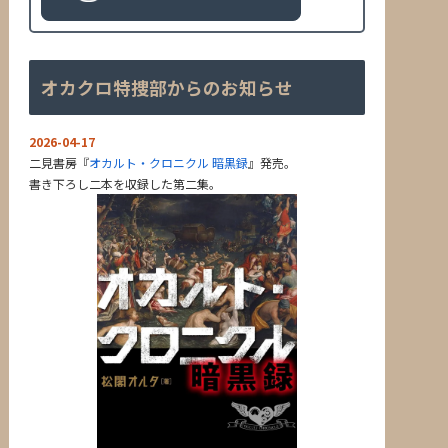
オカクロ特捜部からのお知らせ
2026-04-17
二見書房『
オカルト・クロニクル 暗黒録
』発売。
書き下ろし二本を収録した第二集。