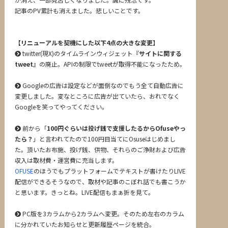
記事のPV累計も消えました。悲しいことです。
【リニューアルを契機にした以下4点の大きな変更】
twitter(現X)のタイムラインウィジェット『
サイトに関する
tweet
』の廃止。APIの制限でtweetが取得不能になったため。
Googleの広告は設定などが面倒なのでもう全て自動広告に
変更しました。変なところに広告が出ていたら、おれでなく
Googleを笑ってやってください。
前から「
100円ぐらいは投げ銭で支援したるからOfuseやっ
たら？
」と言われてたので100円目当てにOsuseはじめまし
た。頂いたお布施、投げ銭、供物、それらのご浄財および広告
収入は取材費・運営費に充当します。
OFUSE
のほうでもプラットフォームでテキストが書けたりLIVE
配信ができるそうなので、取材や記事のこぼれ話でも書こうか
と思います。きっとね。LIVE配信もまぁ折を見て。
PC版を3カラムから2カラムへ変更。そのため左右のカラム
に分かれていたお知らせと更新履歴ページを統合。