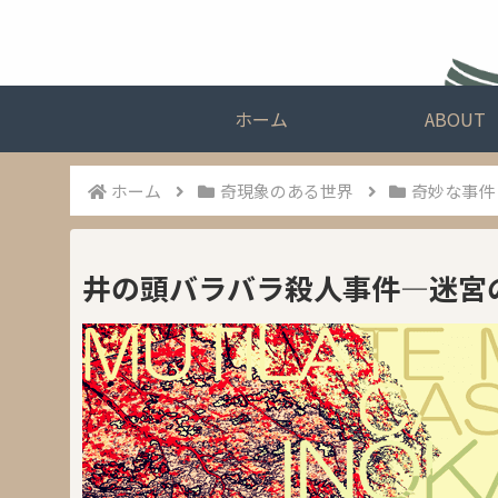
ホーム
ABOUT
ホーム
奇現象のある世界
奇妙な事件
井の頭バラバラ殺人事件―迷宮