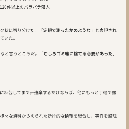
0件以上のバラバラ殺人――
ック状に切り分けた。「
定規で測ったかのような
」と表現され
していた。
かなと言うところだ。
「むしろゴミ箱に捨てる必要があった」
に梱包してまで――。遺棄するだけならば、他にもっと手軽で露
は様々な資料からえられた断片的な情報を総合し、事件を整理