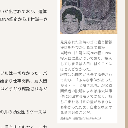
いが出されており、遺体
DNA鑑定から川村誠一さ
発見された当時のゴミ箱と情報
提供を呼びかける立て看板。
当時のゴミ箱は縦20㎝横30㎝の
投入口に蓋がついており、投入
してしまえば人目に付くことは
ほとんどなかった。
ラブルは一切なかった。バ
現在は公園内から全て撤去され
ており、「あんな事件があった
に始まり仕事関係、友人関
から……」と噂される。が公園
ルはとうとう確認されなか
関係者の説明によれば撤去は事
件に起因するモノではなく、持
ちこまれるゴミの量があまりに
も多かったため、自粛を喚起す
の井の頭公園のケースは
る意図――とのことだ。
画像出典：週刊現代 36(18)1994.05
る。言うまでもなく、これ