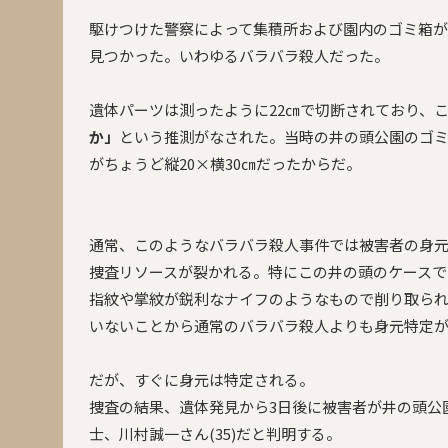
駆けつけた警察によって集積所および園内のゴミ箱が
見つかった。いわゆるバラバラ殺人だった。
遺体パーツは測ったように22㎝で切断されており、
か」
という推測がなされた。当時の井の頭公園のゴ
がちょうど縦20×横30㎝だったからだ。
通常、このようなバラバラ殺人事件では被害者の身
捜査リソースが裂かれる。特にこの井の頭のケースで
指紋や掌紋が鋭利なナイフのようなもので削り取ら
いないことから通常のバラバラ殺人よりも身元特定
だが、すぐに身元は特定される。
捜査の結果、遺体発見から3日後に被害者が井の頭公
士、川村誠一さん(35)だと判明する。