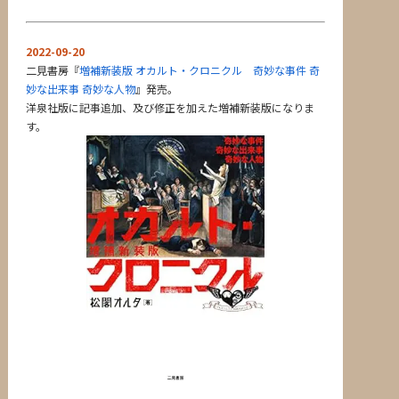
2022-09-20
二見書房『
増補新装版 オカルト・クロニクル 奇妙な事件 奇
妙な出来事 奇妙な人物
』発売。
洋泉社版に記事追加、及び修正を加えた増補新装版になりま
す。