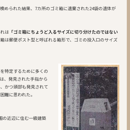
検められた結果、7カ所のゴミ箱に遺棄された24袋の遺体が
これは
「ゴミ箱にちょうど入るサイズに切り分けたのではない
ミ箱は郵便ポスト型と呼ばれる箱形で、ゴミの投入口のサイズ
元を特定するために多くの
は、発見された手指から
れ、かつ頭部も発見されて
が困難に思われた。
園の近辺に住む一級建築