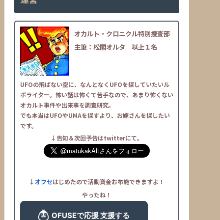
オカルト・クロニクル特別捜査部
主筆：松閣オルタ
――以上１名
UFOの飛ばない空に、なんとなくUFOを探していたいル
ポライター。怖い話は怖くて苦手なので、あまり怖くない
オカルト事件や出来事を調査研究。
でも本当はUFOやUMAを探すより、お嫁さんを探したい
です。
↓告知＆次回予告はtwitterにて。
↓
オフセ
はじめたので活動資金お布施できますよ！
やったね！