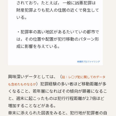
されており，たとえば， 一般に凶悪犯罪は
財産犯罪よりも犯人の住居の近くで発生して
いる。
・犯罪率の高い地区があるたいていの都市で
は，その位置や配置が犯行移動のパターン形
成に影響を与えている。
地理的プロファイリング
興味深いデータとしては、（
註：レ○プ犯に関してのデータ
）犯罪経験の多い者ほど移動距離が多
も含めたものなるが
くなること、若年層になればその傾向が顕著になるこ
と、週末に起こったものは犯行行程距離が2.7倍ほど
増加することなどがある。
章末に添えられた図表をみると、犯行地が犯罪者の自