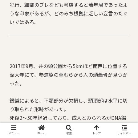
犯行、細部のブレなども考慮すると若年層であったよ
うな印象があるが、どのみち根拠に乏しい妄言のたぐ
いではある。
2017年9月、井の頭公園から5kmほど南西に位置する
深大寺にて、参道脇の草むらから人の頭蓋骨が見つか
った。
鑑識によると、下顎部分が欠損し、頭頂部は水平に切
り取られた形跡があった。
死後2～50年経過しており、成人とみられるがDNA鑑
定でも故人を特定できるような有益な結果は得られな
メニュー
ホーム
検索
トップ
サイドバー
かった。