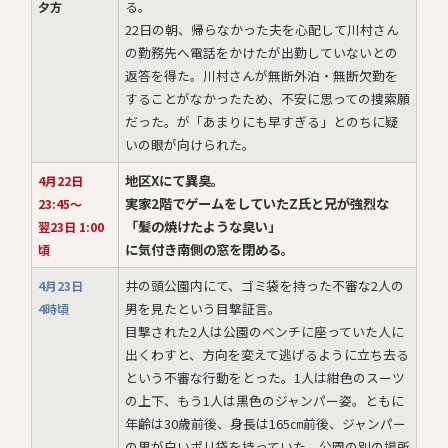
る。
夕方
22日の朝、帰らなかった夫を心配して川村さん
の勤務先へ電話をかけたが出勤していないとの
返答を得た。川村さんが無断外泊・無断欠勤を
することがなかったため、不安に思っての捜索願
だった。が「あまりにも早すぎる」とのちに疑
いの眼が向けられた。
地区Xにて異臭。
4月22日
実家2階でゲームをしていたZ氏と兄が強烈な
23:45～
「髪の焼けたような臭い」
翌23日 1:00
に気付き南側の窓を閉める。
頃
井の頭公園内にて、ゴミ袋を持った不審な2人の
4月23日
男を見たという目撃証言。
4時頃
目撃された2人は公園のベンチに座っていた人に
出くわすと、方向を変えて逃げるように立ち去る
という不審な行動をとった。1人は紺色のスーツ
の上下、もう1人は黒色のジャンパー姿。ともに
年齢は30歳前後、身長は165㎝前後、ジャンパー
の男が白いポリ袋を持っていた。公園の別の場所