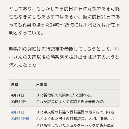
としており、もしかしたら前日21日の深夜である可能
性もなきにしもあらずではあるが、仮に前日21日であ
っても異臭の漂った24時～25時には川村さんは所在不
明となっている。
時系列の詳細は先行記事を参照してもらうとして、川
村さんの失踪以後の時系列を抜き出せば以下のような
流れになった。
日時
出来事
ＪＲ新宿駅で元同僚2人と別れる。
4月21日
これが証言によって確認できた最後の姿。
23時30分
ＪＲ中央線の荻窪～西荻窪間の電車内で川村さ
4月21日
んとよく似た男性の目撃証言。人相、服装、お
23時30分頃
よび所持していたショルダーバッグが失踪直前