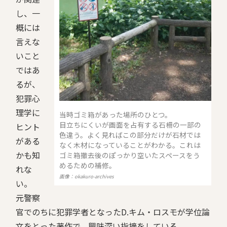
し、一
概には
言えな
いこと
ではあ
るが、
犯罪心
理学に
当時ゴミ箱があった場所のひとつ。
目立ちにくいが画面を占有する石柵の一部の
ヒント
色違う。よく見ればこの部分だけが石材では
がある
なく木材になっていることがわかる。これは
かも知
ゴミ箱撤去後のぽっかり空いたスペースをう
めるための補修。
れな
画像：okakuro-archives
い。
元警察
官でのちに犯罪学者となったD.キム・ロスモが学位論
文をとった著作で、興味深い指摘をしている。