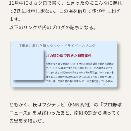
11月中にオカクロで書く、と言ったのにこんなに遅れ
てZ氏には申し訳ない。この場を借りて詫び申し上げ
ます。
以下のリンクが氏のブログの記事になる。
IT業界に疲れた新人タクシードライバーのブログ
井の頭公園で起きた猟奇事件
今朝から各局で報道されている神奈川県の座間市で起きた遺体が
アパートから9体出て来たという事件なんか、この報道を見てて
ふと思い出した猟奇事件があるそれが井の頭公園バラバラ殺人事
件であるこの事件は2009年に時効を迎えたそうだこの事件に関し
て実は俺と兄は自宅に来た刑事2人にとある事を話している事件
が発覚した日が確か4月の中旬くらいだったと思う家の周りには
芸能リポーターの東海林のり子も来ていたそんなこんなで当...
ともかく、氏はフジテレビ（FNN系列）の『プロ野球
ニュース』を見終わったあと、南側の窓から漂ってく
る異臭を嗅いだ。