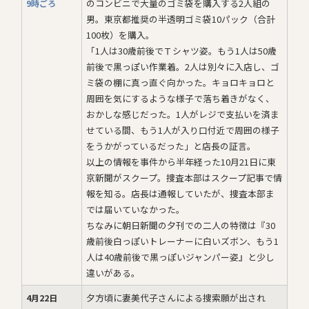
のコンビニで大量のゴミ袋を購入する2人組の
9時ごろ
男。東京都推奨の半透明ゴミ袋10パック（合計
100枚）を購入。
「1人は30歳前後でＴシャツ姿。もう1人は50歳
前後で黒っぽい作業着。2人は別々に入店し、ゴ
ミ袋の棚に真っ直ぐ向かった。キョロキョロと
周囲を気にするような様子で落ち着きがなく、
おかしな感じだった。1人がレジで支払いを済ま
せている間、もう1人が入り口付近で周囲の様子
をうかがっているだった」と店長の証言。
以上の情報を事件から半年経った10月21日に東
京新聞がスクープ。捜査本部はスクープ記事で情
報を知る。店長は通報していたが、捜査本部ま
では届いていなかった。
ちなみに朝日新聞の夕刊での二人の特徴は『30
歳前後白っぽいトレーナーに白いズボン、もう1
人は40歳前後で黒っぽいジャンパー姿』と少し
違いがある。
夕方頃に妻美代子さんによる捜索願が出され
4月22日