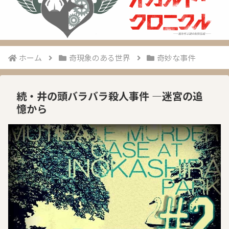
ホーム
奇現象のある世界
奇妙な事件
続・井の頭バラバラ殺人事件 ―迷宮の追
憶から