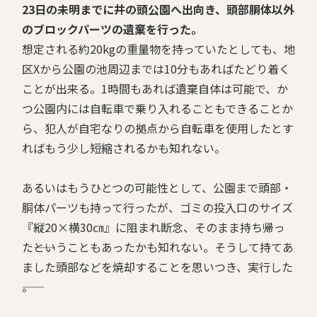
23日の未明までに井の頭公園へ出向き、頭部胴体以外
のブロックパーツの遺棄を行った。
想定される約20kgの重量物を持っていたとしても、地
区Xから公園の池周辺までは10分もあればたどり着く
ことが出来る。1時間もあれば遺棄自体は可能で、か
つ公園内には自転車で乗り入れることもできることか
ら、犯人が自宅なりの拠点から自転車を使用したとす
ればもう少し短縮されるかも知れない。
あるいはもうひとつの可能性として、公園まで頭部・
胴体パーツも持って行ったが、ゴミの投入口のサイズ
『縦20×横30㎝』に阻まれ断念、そのまま持ち帰っ
た――ということもあったかも知れない。そうして持てあ
ました頭部などを焼却することを思いつき、実行した
――。