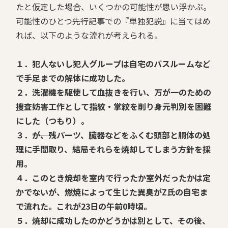
たと仮定した場合、いくつかの可能性が思い浮かぶ。
可能性のひとつ――先行記事での『単独犯説』に当てはめ
れば、以下のような流れが考えられる。
１．犯人ないし犯人グループは自宅のバスルームなど
で手足までの解体に成功した。
２．洗濯機を駆使して血抜きを行い、万が一のための
捜査妨害工作として指紋・掌紋を削り身元判別を困難
にした（つもり）。
３．――が、残パーツ、臓器などをふくむ頭部と胴体の処
理に手間取り、結局それらを焼却してしまう方針を採
用。
４．このとき焼却を室内で行ったか室外だったかは定
かでないが、燃焼によって生じた異臭がZ氏の自宅ま
で流れた。これが23日の午前0時頃。
５．焼却に成功したのかどうかは別として、その後、