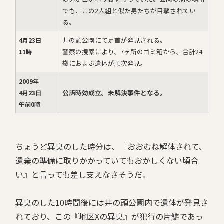
でも、この2人組と似た男たちが目撃されてい
る。
井の頭公園にて足首が発見される。
4月23日
警察の捜索により、7ヶ所のゴミ箱から、合計24
11時
袋におよぶ遺体が順次発見。
2009年
公訴時効成立。未解決事件となる。
4月23日
午前0時
ちょうど異臭のした時分は、『おおむね解体されて、
遺棄の準備に取りかかっていてもおかしくない頃合
い』と言っても差し支えなさそうだ。
異臭のした10時間後には井の頭公園内で遺体が発見さ
れており、この『地区Xの異臭』が犯行の片鱗であっ