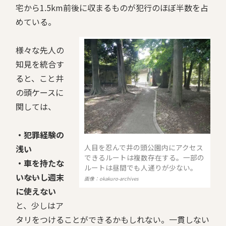
宅から1.5km前後に収まるものが犯行のほぼ半数を占
めている。
様々な先人の
知見を統合す
ると、こと井
の頭ケースに
関しては、
・犯罪経験の
人目を忍んで井の頭公園内にアクセス
浅い
できるルートは複数存在する。一部の
・車を持たな
ルートは昼間でも人通りが少ない。
い――ないし週末
画像：okakuro-archives
に使えない
と、少しはア
タリをつけることができるかもしれない。一貫しない