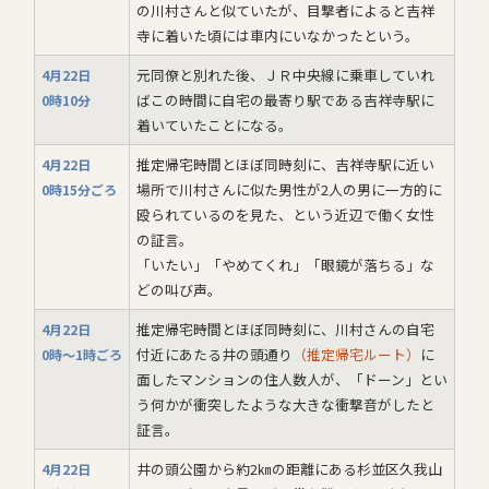
の川村さんと似ていたが、目撃者によると吉祥
寺に着いた頃には車内にいなかったという。
元同僚と別れた後、ＪＲ中央線に乗車していれ
4月22日
ばこの時間に自宅の最寄り駅である吉祥寺駅に
0時10分
着いていたことになる。
推定帰宅時間とほぼ同時刻に、吉祥寺駅に近い
4月22日
場所で川村さんに似た男性が2人の男に一方的に
0時15分ごろ
殴られているのを見た、という近辺で働く女性
の証言。
「いたい」「やめてくれ」「眼鏡が落ちる」な
どの叫び声。
推定帰宅時間とほぼ同時刻に、川村さんの自宅
4月22日
付近にあたる井の頭通り
（推定帰宅ルート）
に
0時～1時ごろ
面したマンションの住人数人が、「ドーン」とい
う何かが衝突したような大きな衝撃音がしたと
証言。
井の頭公園から約2㎞の距離にある杉並区久我山
4月22日