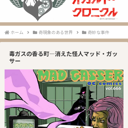
ホーム
奇現象のある世界
奇妙な事件
毒ガスの香る町―消えた怪人マッド・ガッ
サー