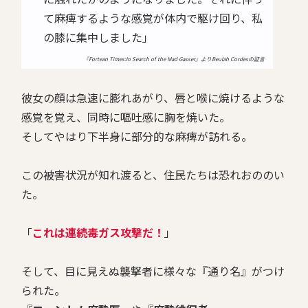
て麻痺するような感覚が体内で駆け回り、私
の膝に集中しました」
『Fortean Times:In Search of the Mad Gasser』よりBeulah Cordesの証言
彼女の顔は急速に膨れあがり、唇と喉に焼けるような
感覚を覚え、同時に嘔吐感に胸を焼いた。
そしてやはり下半身に部分的な麻痺が訪れる。
この被害状況が知れ渡ると、住民たちは恐れおののい
た。
「
これは連続毒ガス攻撃だ！
」
そして、目に見えぬ襲撃者に様々な『通り名』がつけ
られた。