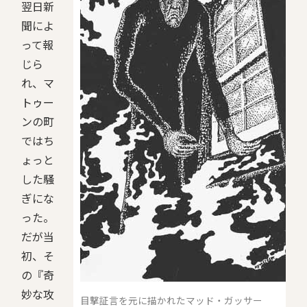
翌日新
聞によ
って報
じら
れ、マ
トゥー
ンの町
ではち
ょっと
した騒
ぎにな
った。
だが当
初、そ
の『奇
妙な攻
目撃証言を元に描かれたマッド・ガッサー