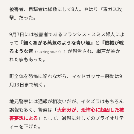
被害者、目撃者は総数にして8人。やはり『毒ガス攻
撃』だった。
9月7日には被害者であるフランシス・スミス婦人によ
って『
細くあがる蒸気のような青い煙
』と『
機械が唸
るような音
』が報告され、網戸が裂か
（buzzing sound）
れた家もあった。
町全体を恐怖に陥れながら、マッドガッサー騒動は9
月13日まで続く。
地元警察には通報が相次いだが、イタズラはもちろん
誤報も多く、警察は「
大部分が、恐怖心に起因した被
害妄想による
」として、通報に対してのプライオリテ
ィーを下げた。