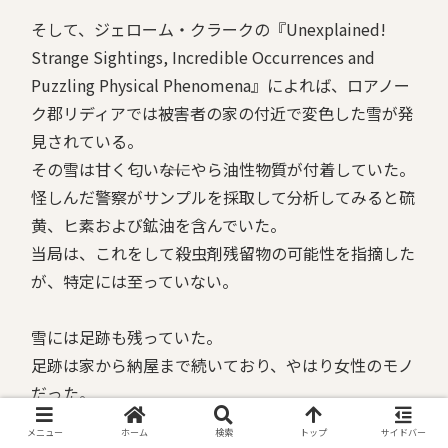
そして、ジェローム・クラークの『Unexplained!
Strange Sightings, Incredible Occurrences and
Puzzling Physical Phenomena』によれば、ロアノー
ク郡リディアでは被害者の家の付近で変色した雪が発
見されている。
その雪は甘く匂い――なにやら油性物質が付着していた。
怪しんだ警察がサンプルを採取して分析してみると硫
黄、ヒ素および鉱油を含んでいた。
当局は、これをして殺虫剤残留物の可能性を指摘した
が、特定には至っていない。
雪には足跡も残っていた。
足跡は家から納屋まで続いており、やはり女性のモノ
だった。
メニュー
ホーム
検索
トップ
サイドバー