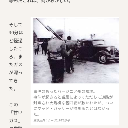
――なんだこれは、何かおかしい。
そして
30分ほ
ど経過
したこ
ろ、ま
たガス
が漂っ
てき
た。
事件のあったバージニア州の現場。
事件が起きると当局によってただちに道路が
封鎖され大規模な包囲網が敷かれたが、つい
この
にマッド・ガッサーが捕まることはなかっ
『甘い
た。
ガス』
画像出典：ムー 2015年5月号