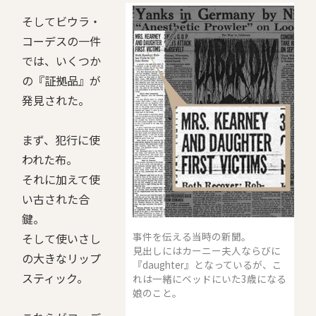
そしてビウラ・
コーデスの一件
では、いくつか
の『証拠品』が
発見された。
まず、犯行に使
われた布。
それに加えて使
い古された合
鍵。
事件を伝える当時の新聞。
そして使いさし
見出しにはカーニー夫人ならびに
の大きなリップ
『daughter』となっているが、こ
スティック。
れは一緒にベッドにいた3歳になる
娘のこと。