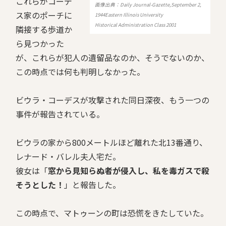
これらがコーデ
画像出典：Daily Journal-Gazette,September 2,
ス家のポーチに
1944Eastern Illinois University
Historical Administration Class 2001
隣接する歩道か
ら見つかった
が、これらが犯人の遺留品なのか、そうでないのか、
この時点では何も判明しなかった。
ビウラ・コーデスが攻撃された同日深夜、もう一つの
事件が報告されている。
ビウラの家から800メートルほど離れた北13番通り、
レナード・バレル夫人宅だ。
彼女は「
窓から見知らぬ者が侵入し、私を毒ガスで殺
そうとした！
」と報告した。
この時点で、マトゥーンの町は恐慌をきたしていた。