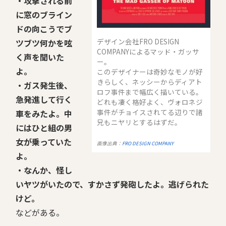
・攻撃される前
に窓のブライン
ドの向こうでブ
デザイン会社FRO DESIGN
ツブツ何かを呟
COMPANYによるマッド・ガッサ
く声を聞いた
ー。
よ。
このデザイナーは奇妙なモノが好
きらしく、ネッシーからディアト
・ガス発生後、
ロフ事件まで幅広く描いている。
急発進して行く
どれも凄く格好よく、ヴォロネジ
事件がチョイスされてる辺りで諸
車をみたよ。中
兄もニヤリとするはずだ。
にはひと組の男
女が乗っていた
画像出典：
FRO DESIGN COMPANY
よ。
・なんか、怪し
いヤツがいたので、すかさず発砲したよ。逃げられた
けど。
などがある。