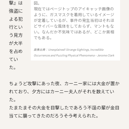
撃』は
図。
現在ではページトップのアイキャッチ画像の
強盗に
ように、ガスマスクを着用しているイメージ
よる犯
が定着しているが、事件の発生当初はそれほ
どサイバーな風体をしておらず、マントもな
行とい
い。なんだか不気味ではあるが、どこか貧相
う見方
でもある。
が大半
を占め
画像出典：Unexplained! Strange Sightings, Incredible
Occurrences and Puzzling Physical Phenomena – Jerome Clark
てい
た。
ちょうど攻撃にあった夜、カーニー家には大金が置か
れており、夕方にはカーニー夫人がそれを数えてい
た。
たまたまその大金を目撃したであろう不逞の輩が金目
当てに襲ってきたのだろう――そう考えられた。