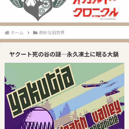
ホーム
奇妙な旧世界
ヤクート死の谷の謎―永久凍土に眠る大鍋