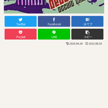
Twitter
Facebook
はてブ
Pocket
LINE
コピー
2019.04.28
2015.08.30