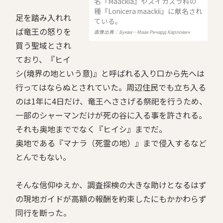
名『Maackia』やスイカズラ科の
種『Lonicera maackii』に献名され
足を踏み入れれ
ている。
ば竜王の怒りを
画像出典：Буква—Маак Ричард Карлович
買う聖域とされ
ており、『ヒイ
シ(境界の地という意)』と呼ばれる入り口から先へは
行ってはならぬとされていた。周辺住民でも立ち入る
のは1年に4日だけ、竜王へささげる祭祀を行うため、
一部のシャーマンだけが死の谷に入る事を許される。
それも奥地まででなく『ヒイシ』までだ。
奥地である『マナラ（死霊の地）』まで侵入するなど
とんでもない。
そんな信仰ゆえか、調査探検の大きな助けとなるはず
の現地ガイドが高額の報酬を約束したにもかかわらず
同行を断った。