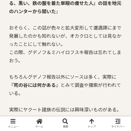
る、黒い、鉄の服を着た単眼の痩せた人』の話を地元
のハンターから聞いた
」
おそらく、この話が色々と拡大変形して遭遇譚にまで
発展したのかも知れないが、オカクロとしては見なか
ったことにして触れない。
この際、グデノフ＆ミハイロフスキ報告は忘れてしま
おう。
もちろんグデノフ報告以外にソースは多く、実際に
『
死の谷には何かある
』とみて調査や捜索が行われて
いる。
実際にヤクート諸族の伝説には興味深いものがある。
死の谷の内部は人間でないモノが住んでおり、そこに
メニュー
ホーム
検索
トップ
サイドバー