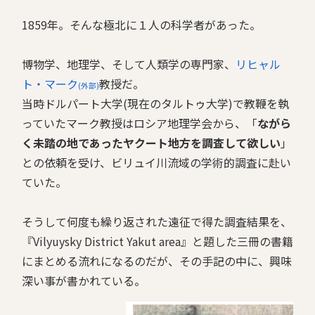
1859年。そんな極北に１人の科学者があった。
博物学、地理学、そして人類学の専門家、
リヒャル
ト・マーク
教授だ。
(外部)
当時ドルパート大学(現在のタルトゥ大学)で教鞭を執
っていたマーク教授はロシア地理学会から、「
ながら
く未踏の地であったヤクート地方を調査して欲しい
」
との依頼を受け、ビリュイ川流域の学術的調査に赴い
ていた。
そうして何度も繰り返された遠征で得た調査結果を、
『Vilyuysky District Yakut area』と題した三冊の書籍
にまとめる流れになるのだが、その手記の中に、興味
深い事が書かれている。