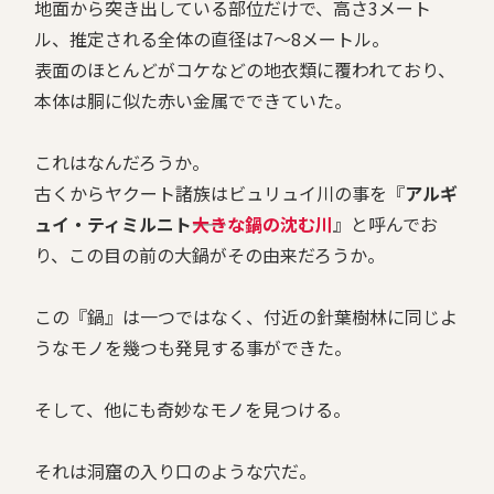
地面から突き出している部位だけで、高さ3メート
ル、推定される全体の直径は7～8メートル。
表面のほとんどがコケなどの地衣類に覆われており、
本体は胴に似た赤い金属でできていた。
これはなんだろうか。
古くからヤクート諸族はビュリュイ川の事を『
アルギ
ュイ・ティミルニト――
大きな鍋の沈む川
』と呼んでお
り、この目の前の大鍋がその由来だろうか。
この『鍋』は一つではなく、付近の針葉樹林に同じよ
うなモノを幾つも発見する事ができた。
そして、他にも奇妙なモノを見つける。
それは洞窟の入り口のような穴だ。