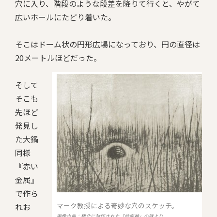
穴に入り、階段のような段差を降りて行くと、やがて
広いホールにたどり着いた。
そこはドーム状の円形広場になっており、円の直径は
20メートルほどだった。
そして
そこも
先ほど
発見し
た大鍋
同様
『赤い
金属』
で作ら
マーク教授による奇妙な穴のスケッチ。
れお
画像出典：極北に封印された「地底神」の謎より