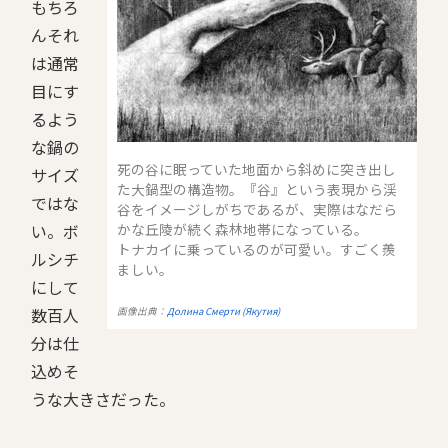
もちろ
んそれ
は通常
目にす
るよう
な鍋の
死の谷に眠っていた地面から斜めに突き出し
サイズ
た大鍋型の構造物。『谷』という表現から渓
ではな
谷をイメージしがちであるが、実際はなだら
い。ボ
かな丘陵が続く森林地帯になっている。
トナカイに乗っているのが可愛い。すごく羨
ルシチ
ましい。
にして
数百人
画像出典：
Долина Смерти (Якутия)
分は仕
込めそ
うな大きさだった。