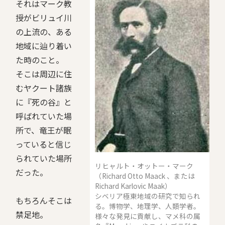
それはマーク教
授がビリュイ川
の上流の、ある
地域に辿り着い
た時のこと。
そこは周辺に住
むヤクート諸族
に『死の谷』と
呼ばれていた場
所で、竜王が眠
っていると信じ
られていた場所
リヒャルト・オットー・マーク
だった。
（Richard Otto Maack 、または
Richard Karlovic Maak）
シベリア極東地域の研究で知られ
もちろんそこは
る。博物学、地理学、人類学者。
禁足地。
様々な発見に貢献し、マメ科の属