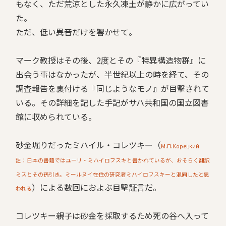
もなく、ただ荒涼とした永久凍土が静かに広がってい
た。
ただ、低い――異音だけを響かせて。
マーク教授はその後、2度とその『特異構造物群』に
出会う事はなかったが、半世紀以上の時を経て、その
調査報告を裏付ける『同じようなモノ』が目撃されて
いる。その詳細を記した手記がサハ共和国の国立図書
館に収められている。
砂金堀りだったミハイル・コレツキー（
М.П.Корецкий
註：日本の書籍ではユーリ・ミハイロフスキと書かれているが、おそらく翻訳
ミスとその孫引き。ミールヌイ在住の研究者ミハイロフスキーと混同したと思
）による数回におよぶ目撃証言だ。
われる
コレツキー親子は砂金を採取するため死の谷へ入って