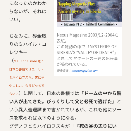
になったのかわか
らないが、それは
いい。
Nexus Magazine 2003/12-2004/1
ちなみに、砂金取
表紙。
りのミハイル・コ
この雑誌の中で『MYSTERIES OF
レツキー
SIBERIA’S “VALLEY OF DEATH”』
と題してヤクートの一連の出来事
（
М.П.Корецкого 註：
が扱われている。
日本の書籍ではユーリ・
画像出典：
nexusmagazine.com
ミハイロフスキ。実にや
やこしい。もうどっちで
）に関して、日本の書籍では「
ドームの中から黒
もいい
い人が出てきた。びっくりして父と必死で逃げた
」と
いう異人遭遇譚まで書かれているが、これも他にソー
スを求めれば以下のようになる。
グデノフとミハイロフスキが「
『死の谷の辺りにい