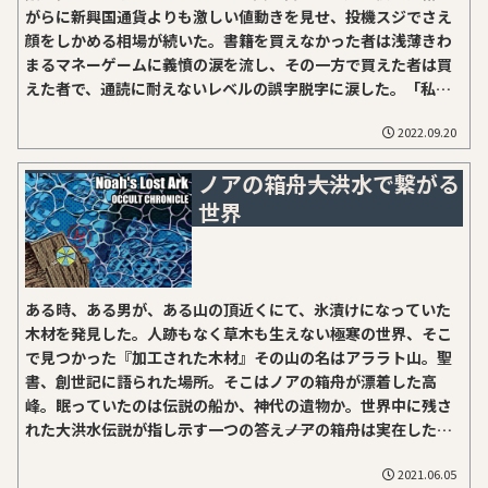
がらに新興国通貨よりも激しい値動きを見せ、投機スジでさえ
顔をしかめる相場が続いた。書籍を買えなかった者は浅薄きわ
まるマネーゲームに義憤の涙を流し、その一方で買えた者は買
えた者で、通読に耐えないレベルの誤字脱字に涙した。「私は
お金を出して本を買ったはずが、気がつけば初版の校正要員と
2022.09.20
して利用されていたのです」――涙ながらにそんな憤りを語った読
者もいた。だが初版だけではなかった。この書は、オカルト界
ノアの箱舟――大洪水で繋がる
隈の荒廃に戦いを挑んだ読者と著者の記録である。界隈におい
世界
てまったく無名の弱小サイトが荒廃の中から健全な精神を培
い、わずか数年で絶版からの復刊をなし遂げた奇跡を通じ、そ
の原動力となった猜疑心と信奉心そして読者と著者、その子羊
たちのもどかしくも屈折した成長の軌跡――はひとまず脇におい
て、さまざまな怪事件を調査したドキュメントである。愛は奇
ある時、ある男が、ある山の頂近くにて、氷漬けになっていた
跡を信じる力よ『増補新装版オカルト・クロニクル奇妙な事件
木材を発見した。人跡もなく草木も生えない極寒の世界、そこ
奇妙な出来事奇妙な人物』1年と3ヶ月ぶりにサイトが更新され
で見つかった『加工された木材』その山の名はアララト山。聖
た！――と期待された諸兄には残念な...
書、創世記に語られた場所。そこはノアの箱舟が漂着した高
峰。眠っていたのは伝説の船か、神代の遺物か。世界中に残さ
れた大洪水伝説が指し示す一つの答え――ノアの箱舟は実在した
か？
2021.06.05