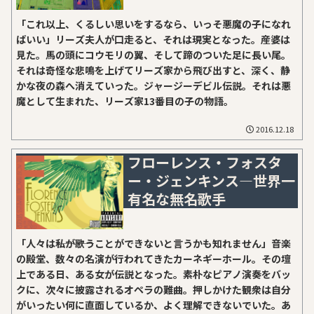
「これ以上、くるしい思いをするなら、いっそ悪魔の子になれ
ばいい」リーズ夫人が口走ると、それは現実となった。産婆は
見た。馬の頭にコウモリの翼、そして蹄のついた足に長い尾。
それは奇怪な悲鳴を上げてリーズ家から飛び出すと、深く、静
かな夜の森へ消えていった。ジャージーデビル伝説。それは悪
魔として生まれた、リーズ家13番目の子の物語。
2016.12.18
フローレンス・フォスタ
ー・ジェンキンス―世界一
有名な無名歌手
「人々は――私が――歌うことができないと言うかも知れません」音楽
の殿堂、数々の名演が行われてきたカーネギーホール。その壇
上である日、ある女が伝説となった。素朴なピアノ演奏をバッ
クに、次々に披露されるオペラの難曲。押しかけた観衆は自分
がいったい何に直面しているか、よく理解できないでいた。あ