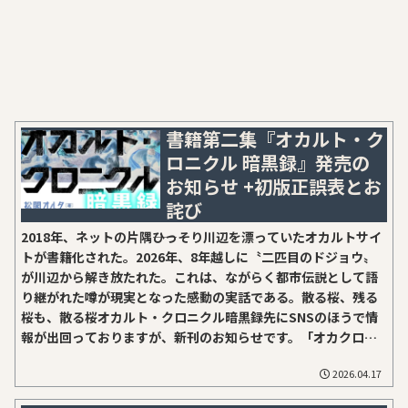
書籍第二集『オカルト・ク
ロニクル 暗黒録』発売の
お知らせ +初版正誤表とお
詫び
2018年、ネットの片隅――ひっそり川辺を漂っていたオカルトサイ
トが書籍化された。2026年、8年越しに〝二匹目のドジョウ〟
が川辺から解き放たれた。これは、ながらく都市伝説として語
り継がれた噂が現実となった感動の実話である。散る桜、残る
桜も、散る桜オカルト・クロニクル暗黒録先にSNSのほうで情
報が出回っておりますが、新刊のお知らせです。「オカクロ
２、いつでるんだよ。増補版のまえがきで〝（編集部註：出す
2026.04.17
予定です……）〟って言ってたろ！」との批難の声が少なから
ず聞こえておりましたが、あれから４年の歳月を経て、二見書