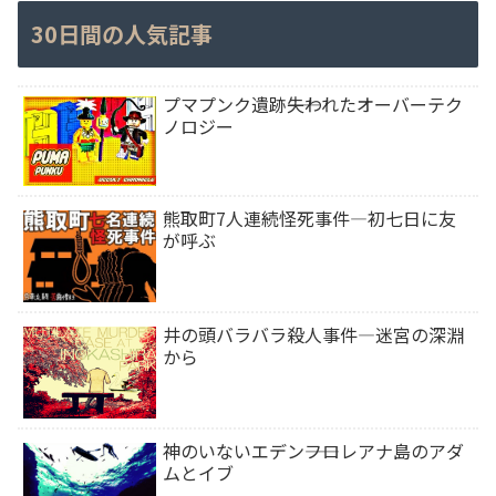
30日間の人気記事
プマプンク遺跡――失われたオーバーテク
ノロジー
熊取町7人連続怪死事件―初七日に友
が呼ぶ
井の頭バラバラ殺人事件―迷宮の深淵
から
神のいないエデン――フロレアナ島のアダ
ムとイブ