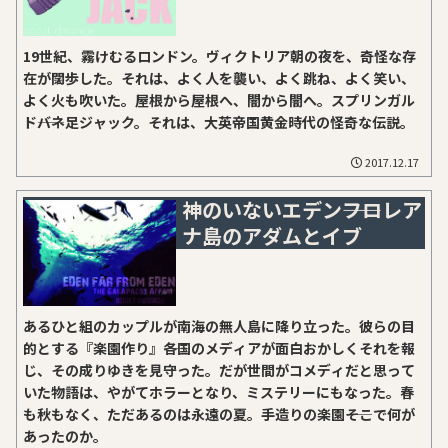
19世紀、霧けむるロンドン。ヴィクトリア朝の夜を、奇怪な存
在が闊歩した。それは、よく人を襲い、よく跳ね、よく笑い、
よく火も吹いた。屋根から屋根へ、闇から闇へ。スプリンガル
ド――バネ足ジャック。それは、大英帝国黄金時代の怪奇な伝説。
2017.12.17
神のいないエデン――フロレア
ナ島のアダムとイブ
あるひと組のカップルが南海の無人島に降り立った。彼らの目
的とする『楽園作り』――各国のメディアが面白おかしくそれを報
じ、その成りゆきを見守った。だが世間がコメディだと思って
いた物語は、やがてホラーとなり、ミステリーにもなった。春
も秋もなく、ただあるのは永遠の夏。手造りの楽園――そこで何が
あったのか。