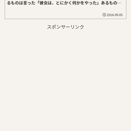
るものは言った「彼女は、とにかく何かをやった」あるものは
言った「彼女の歌声は――そう、輪姦される七面鳥のようだった」
2016.09.05
スポンサーリンク