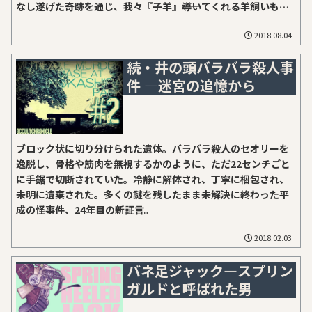
なし遂げた奇跡を通じ、我々『子羊』――導いてくれる羊飼いもお
らず、守ってくれる牧羊犬もいない、ただ道に迷い続ける――か弱
2018.08.04
い子羊たちのもどかしくも屈折した成長の軌跡をあますところ
なく記録したドキュメントである。振り向いたら明日が見えな
続・井の頭バラバラ殺人事
いよようやくサイトが更新された――と期待された諸兄には残念な
件 ―迷宮の追憶から
話となるが、今回はお知らせです。Twitterのほうで先に情報
が回ったことにより既にご存じの方もおられるかも知れません
が、このたび、怪奇秘宝シリーズなどでお世話になっている洋
泉社さまから、書籍版『オカルト・クロニクル』が出版してい
ただけることになり、その告知と販促をかねた記事となりま
ブロック状に切り分けられた遺体。バラバラ殺人のセオリーを
す。オカルト・クロニクルPostedwithAmakuriat2018.8著：
逸脱し、骨格や筋肉を無視するかのように、ただ22センチごと
松閣オルタ出版：洋泉社一方的に懐疑するでもなく、盲目的に
に手鋸で切断されていた。冷静に解体され、丁寧に梱包され、
信じるで...
未明に遺棄された。多くの謎を残したまま未解決に終わった平
成の怪事件、24年目の新証言。
2018.02.03
バネ足ジャック―スプリン
ガルドと呼ばれた男