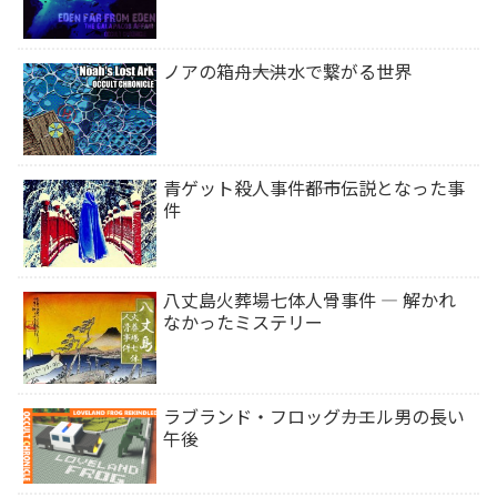
ノアの箱舟――大洪水で繋がる世界
青ゲット殺人事件――都市伝説となった事
件
八丈島火葬場七体人骨事件 ― 解かれ
なかったミステリー
ラブランド・フロッグ――カエル男の長い
午後