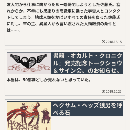
友人宅から仕事に向かうため一端帰宅しようとした佐藤氏。疲
れからか、不幸にも黒塗りの高級車に乗った宇宙人とコンタク
トしてしまう。地球人類をかばいすべての責任を負った佐藤氏
に対し、車の主、異星人から言い渡された人類救済の条件と
は……。
2018.12.15
書籍『オカルト・クロニク
ル』発売記念トークショウ
＆サイン会、のお知らせ。
本当は、50部ほどしか売れないと思っていた。
2018.10.23
ヘクサム・ヘッズ――狼男を呼
べる石