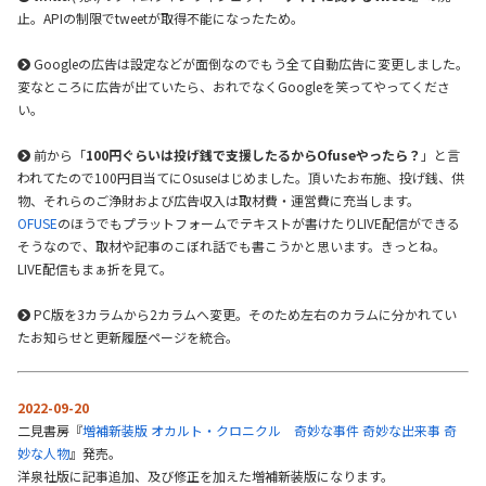
止。APIの制限でtweetが取得不能になったため。
Googleの広告は設定などが面倒なのでもう全て自動広告に変更しました。
変なところに広告が出ていたら、おれでなくGoogleを笑ってやってくださ
い。
前から「
100円ぐらいは投げ銭で支援したるからOfuseやったら？
」と言
われてたので100円目当てにOsuseはじめました。頂いたお布施、投げ銭、供
物、それらのご浄財および広告収入は取材費・運営費に充当します。
OFUSE
のほうでもプラットフォームでテキストが書けたりLIVE配信ができる
そうなので、取材や記事のこぼれ話でも書こうかと思います。きっとね。
LIVE配信もまぁ折を見て。
PC版を3カラムから2カラムへ変更。そのため左右のカラムに分かれてい
たお知らせと更新履歴ページを統合。
2022-09-20
二見書房『
増補新装版 オカルト・クロニクル 奇妙な事件 奇妙な出来事 奇
妙な人物
』発売。
洋泉社版に記事追加、及び修正を加えた増補新装版になります。