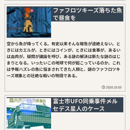
ファフロツキーズ――落ちた魚
で昼食を
空から魚が降ってくる。有史以来そんな報告が途絶えない。と
きにはカエルが、ときにはコインが、ときには食事が、あるい
は血肉が。疑問が議論を呼び、ある謎の解決は新たな謎のはじ
まりとなる。いったいこの地球で何が起こっているのか。これ
は予報ハズレの魚に悩まされてきた人類と、謎のファフロツキ
ーズ現象との壮絶な戦いの物語である。
2020.10.03
富士市UFO同乗事件――メル
セデス星人のケース