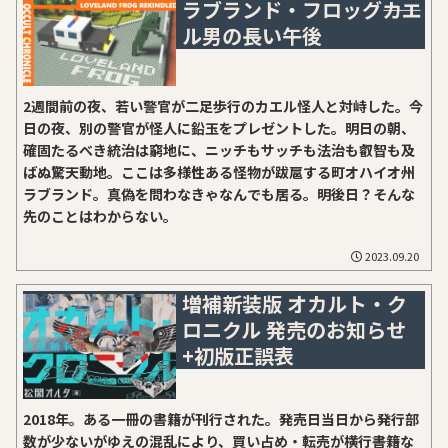
ラブランド・フロッグ――カエ
房さまから本当に出ることになりました。『オカルト・クロニ
ル男の長い午後
クル暗黒録』大事なことは書籍の前書き後書きに書いたような
気がするので、告知記事としては異例――サイト運営に関する言い
訳を述べます。まず前回の『ラブランド・フロッグ――カエル男の
長い午後』の記事の公開後、グリコ・森永事件の取材に取り掛
2週間前の夜、若い警官が二足歩行のカエル怪人と対峙した。今
かりました。グリコ・森永事件の記事もサイトでの公開を前提
日の夜、別の警官が怪人に鉛玉をプレゼントした。明日の朝、
とし、一部のモノ好き向けに超冗長原稿も覚悟の上――とコツコツ
確固たるべき統治は窮地に、ニッチもサッチも法治も叡智も及
と取り組んでおりました。それは2年半もの長期に及びました。
ばぬ驚天動地。ここは多様性ある怪物が跋扈する町オハイオ州
決してサボっていたワケ...
ラブランド。真偽を問わなきゃなんでも居る。明後日？そんな
先のことはわからない。
2023.09.20
増補新装版 オカルト・ク
ロニクル 発売のお知らせ
+初版正誤表
2018年。ある一冊の書籍が刊行された。発売日当日から発行部
数が少ないがゆえの混乱により、買い占め・転売が横行――書籍な