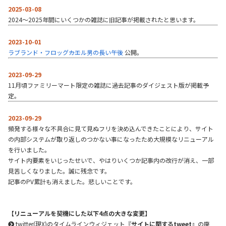
2025-03-08
2024～2025年間にいくつかの雑誌に旧記事が掲載されたと思います。
2023-10-01
ラブランド・フロッグ――カエル男の長い午後
公開。
2023-09-29
11月頃ファミリーマート限定の雑誌に過去記事のダイジェスト版が掲載予
定。
2023-09-29
頻発する様々な不具合に見て見ぬフリを決め込んできたことにより、サイト
の内部システムが取り返しのつかない事になったため大規模なリニューアル
を行いました。
サイト内要素をいじったせいで、やはりいくつか記事内の改行が消え、一部
見苦しくなりました。誠に残念です。
記事のPV累計も消えました。悲しいことです。
【リニューアルを契機にした以下4点の大きな変更】
twitter(現X)のタイムラインウィジェット『
サイトに関するtweet
』の廃