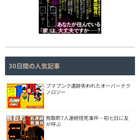
30日間の人気記事
プマプンク遺跡――失われたオーバーテク
ノロジー
熊取町7人連続怪死事件―初七日に友
が呼ぶ