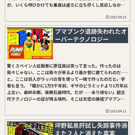
が、いくら呼びかけても乗員は虚ろに立ち尽くし反応しなかっ
た。だから馬鹿らしくなって立ち去ったのだ――と。
2015.04.25
プマプンク遺跡――失われたオ
ーバーテクノロジー
驚くスペイン人征服者に原住民は笑って言った。作ったのは
我々じゃない、ここは我々が来るより遙か昔に建てられのだ――
と。ここは巨人がラッパの音を使って一晩で作ったのだ――と。学
者も言う。「確かに1万5千年前、ギザのピラミッドより1万年以
上古い、最終氷期、後期石器時代。だが……あり得ない」超古
代テクノロジーの証が残る場所、そこは天空の廃墟プマプン
ク。
2015.04.11
坪野鉱泉肝試し失踪事件――消
えた２人と消えた真実