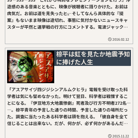
遊感のある音楽とともに、映像が視聴者に語りかけた。お前は
病気だ。お前は道を見失った――と。そしてなんら具体的な『提
案』もないまま映像は途切れ、事態に気付かないニュースキャ
スターが平然と選挙戦の行方にコメントする。電波ジャック、
ワイオミング事件。真実はどこにあるか。FromWyomingwith
2016.02.12
hate.アメリカはワイオミング州。のどかな中西部――その中でも
とりわけのどかなニオブララ郡の小さなテレビ局で事件は起こ
椋平は虹を見たか――地震予知
った。ローカルニュースの放送中に映像が乱れ、奇妙な映像が
に捧げた人生
映し出された。不気味な人物と幾つかの文章からなるその映像
は、なんらかの『表明』かと思われた。以下の映像がその時の
ものである。簡易的な字幕もつけておいた。この6分ほどの『特
別なプレゼンテーション』が放送局が意図しない形で流れてし
まった。当時、この映像をリアルタイムで見た者は嘔吐や頭痛
「アスアサイヅ四ジジシンアルムクヒラ」電報を受け取った科
などの体調不良をきたし、病院へ駆け込んだものもいた。もち
学者は気にも留めなかった。明けて翌日、科学者は戦慄するこ
ろん「あの気味悪い放送はなんだ！」とテレビ局への苦情も殺
とになる。『伊豆地方大地震惨劇』死者及び行方不明者272名―
到したという。...
―。椋平青年の予言した通りの時間、予言した通りの場所だっ
た。調査に当たったある科学者は頭を抱える。「彼自身を全て
信じることは出来ない。だが、何かが、必ず何かがあるんだ」
と。
2015.11.22