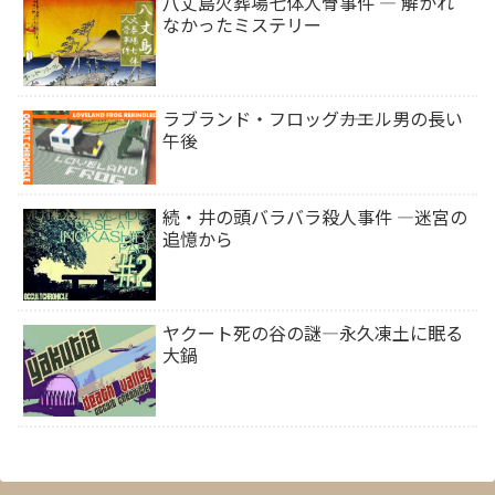
八丈島火葬場七体人骨事件 ― 解かれ
なかったミステリー
ラブランド・フロッグ――カエル男の長い
午後
続・井の頭バラバラ殺人事件 ―迷宮の
追憶から
ヤクート死の谷の謎―永久凍土に眠る
大鍋