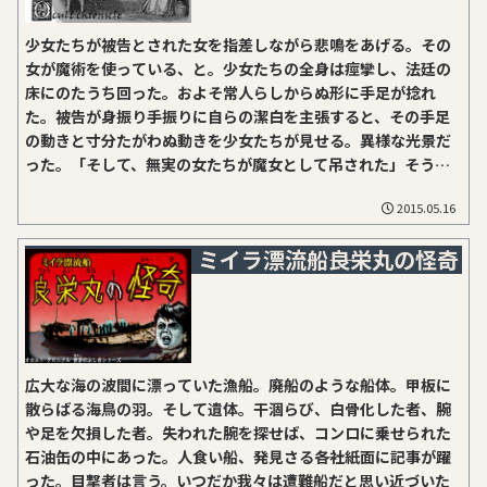
少女たちが被告とされた女を指差しながら悲鳴をあげる。その
女が魔術を使っている、と。少女たちの全身は痙攣し、法廷の
床にのたうち回った。およそ常人らしからぬ形に手足が捻れ
た。被告が身振り手振りに自らの潔白を主張すると、その手足
の動きと寸分たがわぬ動きを少女たちが見せる。異様な光景だ
った。「そして、無実の女たちが魔女として吊された」そう研
究家は言う。その一方で「だがその中に本物の魔女もいた」と
2015.05.16
も。黒歴史の村セイラムにいったい何があったのか。
ミイラ漂流船――良栄丸の怪奇
広大な海の波間に漂っていた漁船。廃船のような船体。甲板に
散らばる海鳥の羽。そして遺体。干涸らび、白骨化した者、腕
や足を欠損した者。失われた腕を探せば、コンロに乗せられた
石油缶の中にあった。人食い船、発見さる――各社紙面に記事が躍
った。目撃者は言う。いつだか我々は遭難船だと思い近づいた