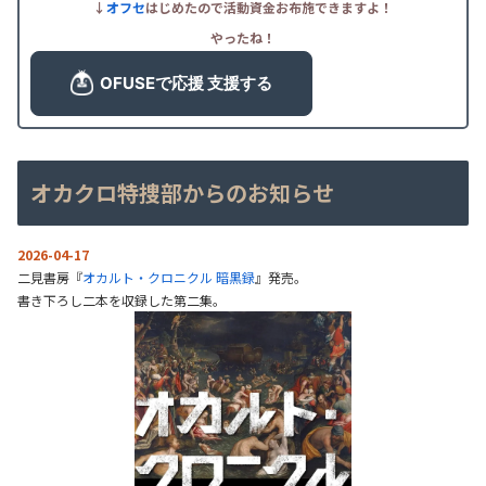
↓
オフセ
はじめたので活動資金お布施できますよ！
やったね！
オカクロ特捜部からのお知らせ
2026-04-17
二見書房『
オカルト・クロニクル 暗黒録
』発売。
書き下ろし二本を収録した第二集。