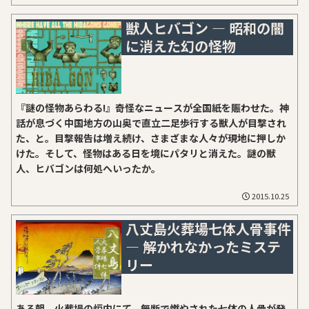
獣人ヒバゴン ― 昭和の闇
に消えた幻の怪物
『謎の怪物あらわる!』奇怪なニュースが全国紙を賑わせた。神
話が息づく中国地方の山奥で直立二足歩行する獣人が目撃され
た、と。目撃報告は増え続け、さまざまな人々が現地に押しか
けた。そして、怪物はある日を境にパタリと消えた。謎の獣
人、ヒバゴンは何処へいったか。
2015.10.25
八丈島火葬場七体人骨事件
― 解かれなかったミステ
リー
ある朝、火葬場の炉内にて、無断で燃やされた七体の人骨が発