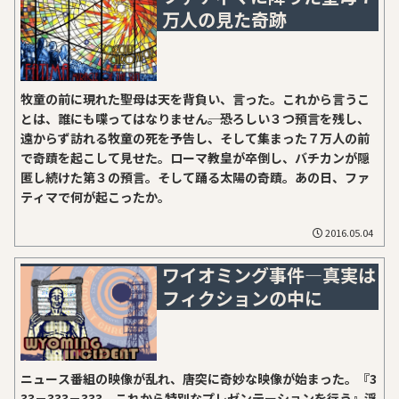
万人の見た奇跡
牧童の前に現れた聖母は天を背負い、言った。これから言うこ
とは、誰にも喋ってはなりません――。恐ろしい３つ預言を残し、
遠からず訪れる牧童の死を予告し、そして集まった７万人の前
で奇蹟を起こして見せた。ローマ教皇が卒倒し、バチカンが隠
匿し続けた第３の預言。そして踊る太陽の奇蹟。あの日、ファ
ティマで何が起こったか。
2016.05.04
ワイオミング事件―真実は
フィクションの中に
ニュース番組の映像が乱れ、唐突に奇妙な映像が始まった。『3
33－333－333 これから特別なプレゼンテーションを行う』浮