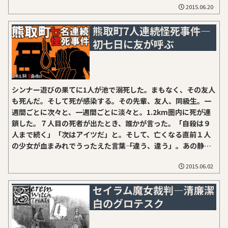
2015.06.20
熊取町7人連続怪死事件―
初七日に友が呼ぶ
シンナー遊びの果てに1人が池で溺死した。まもなく、その友人
も死んだ。そして死が感染する。その先輩、友人、同級生。一
週間ごとに次々と、一週間ごとに淡々と。1.2km圏内に死が連
鎖した。７人目の死者が出たとき、誰かが言った。「自殺は９
人まで続く」「次はアイツだ」と。そして、亡くなる直前１人
の少女が血まみれでうったえた言葉――「違う、違う」。あの静か
な初夏、熊取町で何があったのか。
2015.06.02
セイラム魔女裁判―清廉潔
白のグロテスク