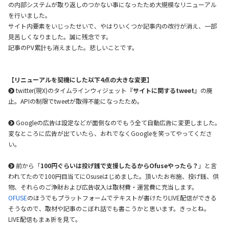
の内部システムが取り返しのつかない事になったため大規模なリニューアル
を行いました。
サイト内要素をいじったせいで、やはりいくつか記事内の改行が消え、一部
見苦しくなりました。誠に残念です。
記事のPV累計も消えました。悲しいことです。
【リニューアルを契機にした以下4点の大きな変更】
twitter(現X)のタイムラインウィジェット『
サイトに関するtweet
』の廃
止。APIの制限でtweetが取得不能になったため。
Googleの広告は設定などが面倒なのでもう全て自動広告に変更しました。
変なところに広告が出ていたら、おれでなくGoogleを笑ってやってくださ
い。
前から「
100円ぐらいは投げ銭で支援したるからOfuseやったら？
」と言
われてたので100円目当てにOsuseはじめました。頂いたお布施、投げ銭、供
物、それらのご浄財および広告収入は取材費・運営費に充当します。
OFUSE
のほうでもプラットフォームでテキストが書けたりLIVE配信ができる
そうなので、取材や記事のこぼれ話でも書こうかと思います。きっとね。
LIVE配信もまぁ折を見て。