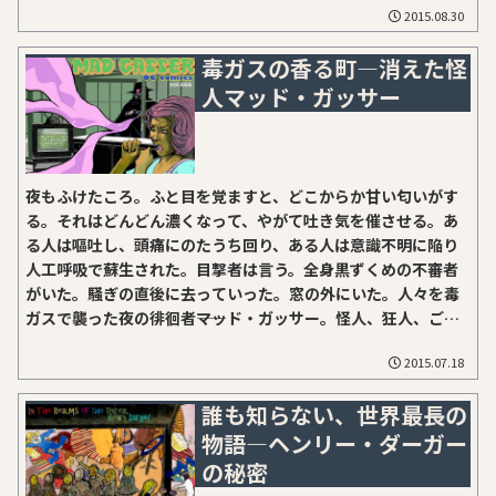
2015.08.30
に位置するヤクート地方、世界有数の『極寒の地』として知ら
れる辺境。この地では、囁き声も叫び声も、相手に届かないま
毒ガスの香る町―消えた怪
ま唇の先で凍るとされる。凍結したそれらは極寒期が終わると
人マッド・ガッサー
ゆっくりと溶けて、短い春の騒がしさを後押しするのだとい
う。1859年。そんな極北に１人の科学者があった。博物学、地
理学、そして人類学の専門家、リヒャルト・マーク(外部)教授
だ。当時ドルパート大学(現在のタルトゥ大学)で教鞭を執って
いたマーク教授はロシア地理学会から、「ながらく未踏の地で
夜もふけたころ。ふと目を覚ますと、どこからか甘い匂いがす
あったヤクート地方を調査して欲しい」との依頼を受け、ビリ
る。それはどんどん濃くなって、やがて吐き気を催させる。あ
ュイ川流域の学術的調査に赴いていた。そうして何度も繰り返
る人は嘔吐し、頭痛にのたうち回り、ある人は意識不明に陥り
された遠征で得た調査結果を、『Vilyuysk...
人工呼吸で蘇生された。目撃者は言う。全身黒ずくめの不審者
がいた。騒ぎの直後に去っていった。窓の外にいた。人々を毒
ガスで襲った夜の徘徊者――マッド・ガッサー。怪人、狂人、ご用
心。
2015.07.18
誰も知らない、世界最長の
物語―ヘンリー・ダーガー
の秘密