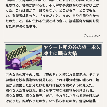
見される。警察が調べるも、不可解な事実ばかりが浮かび上が
った。これは誰か？ 誰でもない。どこから？ どこでもな
い。有識者は言った。「まただ」と。また、祟りが降りかかっ
たのだ、と。島に伝わる伝説と絡み合い、複雑怪奇な展開を見
せた未解決の怪事件。
2015.09.27
ヤクート死の谷の謎―永久
凍土に眠る大鍋
広大な永久凍土の片隅。『死の谷』と呼ばれる禁足地。そこで
学者は奇妙な構造物を発見した。それは半分地面に埋もれ、地
面から突出した部分だけを見れば巨大な鍋のように見えた。
様々な人たちが訪れ、他にも不可解な構造物が発見される。
様々な観察、様々な発見、だが、それらはさらなる謎を呼ぶだ
けだった。誰が作ったのか。いつ作られたのか。雪深い極北の
地、封印は凍っているか。ここは声の凍る国東シベリアの奥地