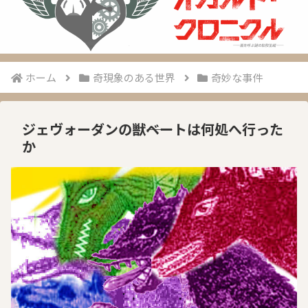
ホーム
奇現象のある世界
奇妙な事件
ジェヴォーダンの獣――ベートは何処へ行った
か