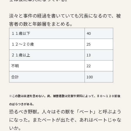
淡々と事件の経過を書いていても冗長になるので、被
害者の数と年齢層をまとめる。
１１歳以下
40
１２～２０歳
25
２１歳以上
13
不明
22
合計
100
※この数は未遂を含めない。尚、被害者数は文献や資料によって、８０～１２０前後
のばらつきがある。
恐るべき野獣。人々はその獣を「ベート」と呼ぶよう
になった。またベートが出たぞ、あれはベートじゃな
いか。