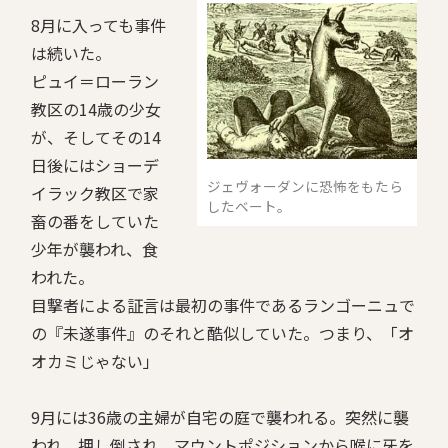
8月に入っても事件
は続いた。
ピュイ＝ローラン
教区の14歳の少女
が、そしてその14
日後にはショーデ
ジェヴォーダンに恐怖をもたら
イラック教区で家
したベート。
畜の番をしていた
少年が襲われ、食
われた。
目撃者による証言は最初の事件であるランゴーニュで
の『未遂事件』のそれと酷似していた。つまり、「オ
オカミじゃない」
9月には36歳の主婦が自宅の庭で襲われる。突然に襲
われ、押し倒され、マウントポジションから喉に牙を