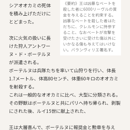
《要約》王は凶暴なベートを
シアオオカミの死体
殺した者に6000リーヴルの賞
を積み上げただけに
金を与えることを約束する。
凶暴なベートを殺した者はた
とどまった。
だちに、クレルモンに持参す
ること、なおベートが攻撃を
次に火気の扱いに長
受けたさいに受けた傷以外に
いかなる傷も与えてはいけな
けた狩人アントワー
い。バランヴィリエ署名す。
ヌ・ド・ボーテルヌ
が派遣される。
ボーテルヌは兵隊たちを率いて山狩りを行い、体長
1.7メートル、体高80センチ、体重60キロのオオカミ
を射殺する。
これは一般的なオオカミに比べ、大型に分類される。
その野獣はボーテルヌと共にパリへ持ち帰られ、剥製
にされた後、ルイ15世に献上された、
王は大層喜んで、ボーテルヌに報奨金と勲章を与え