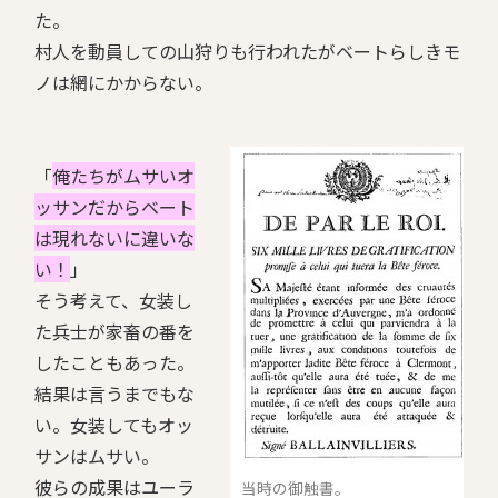
た。
村人を動員しての山狩りも行われたがベートらしきモ
ノは網にかからない。
「
俺たちがムサいオ
ッサンだからベート
は現れないに違いな
い！
」
そう考えて、女装し
た兵士が家畜の番を
したこともあった。
結果は言うまでもな
い。女装してもオッ
サンはムサい。
彼らの成果はユーラ
当時の御触書。