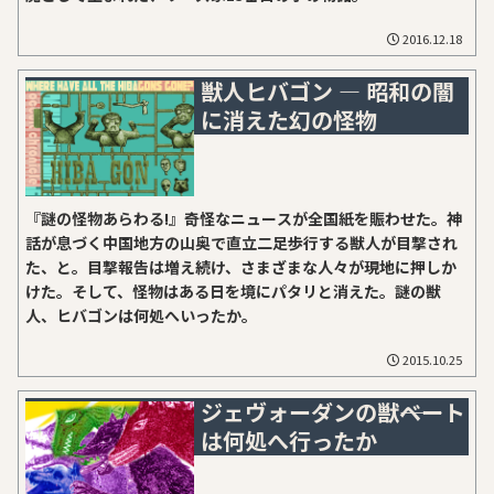
2016.12.18
獣人ヒバゴン ― 昭和の闇
に消えた幻の怪物
『謎の怪物あらわる!』奇怪なニュースが全国紙を賑わせた。神
話が息づく中国地方の山奥で直立二足歩行する獣人が目撃され
た、と。目撃報告は増え続け、さまざまな人々が現地に押しか
けた。そして、怪物はある日を境にパタリと消えた。謎の獣
人、ヒバゴンは何処へいったか。
2015.10.25
ジェヴォーダンの獣――ベート
は何処へ行ったか