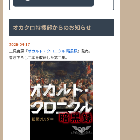
オカクロ特捜部からのお知らせ
2026-04-17
二見書房『
オカルト・クロニクル 暗黒録
』発売。
書き下ろし二本を収録した第二集。