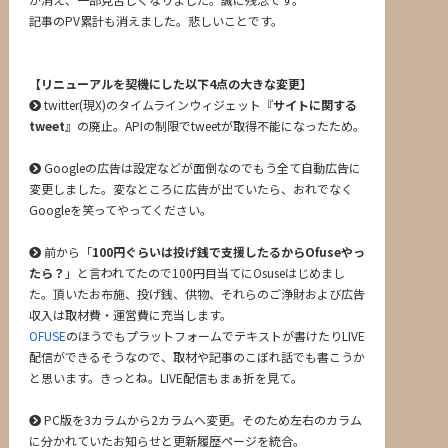
記事のPV累計も消えました。悲しいことです。
【リニューアルを契機にした以下4点の大きな変更】
twitter(現X)のタイムラインウィジェット『
サイトに関する
tweet
』の廃止。APIの制限でtweetが取得不能になったため。
Googleの広告は設定などが面倒なのでもう全て自動広告に
変更しました。変なところに広告が出ていたら、おれでなく
Googleを笑ってやってください。
前から「
100円ぐらいは投げ銭で支援したるからOfuseやっ
たら？
」と言われてたので100円目当てにOsuseはじめまし
た。頂いたお布施、投げ銭、供物、それらのご浄財および広告
収入は取材費・運営費に充当します。
OFUSE
のほうでもプラットフォームでテキストが書けたりLIVE
配信ができるそうなので、取材や記事のこぼれ話でも書こうか
と思います。きっとね。LIVE配信もまぁ折を見て。
PC版を3カラムから2カラムへ変更。そのため左右のカラム
に分かれていたお知らせと更新履歴ページを統合。