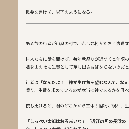
概要を書けば、以下のようになる。
ある旅の行者が山奥の村で、悲しむ村人たちと遭遇
村人たちに話を聞けば、毎年秋祭りが近づくと年頃
娘を山の社に生贄として差し出さねばならないのだと
行者は
「なんだよ！ 神が生け贄を望むなんて、なん
憤り、生贄を求めているのが本当に神であるかを調べ
夜も更けると、闇のどこかから三体の怪物が現れ、生
「しっぺい太郎はおるまいな」
「近江の国の長浜の
な しっぺい太郎に知られるな」