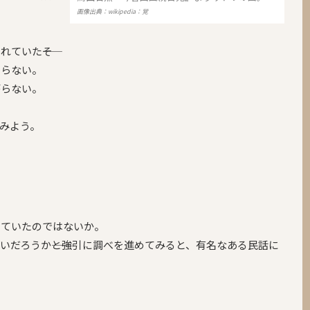
画像出典：wikipedia：覚
ていた――そ
まらない。
がらない。
みよう。
していたのではないか。
いだろうか――と強引に調べを進めてみると、有名なある民話に