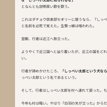
となんとも説明臭い歌を歌う。
これはダチョウ倶楽部セオリーに倣うなら、『しっ
と名前を必死で覚えた。生贄っ娘は喰われた。
翌朝、行者は近江へ旅立った。
ようやくで近江国へと辿り着いたが、近江の国をど
い。
行者が諦めかけたころ、
「しっぺい太郎という犬な
っぺい太郎という名であるという。
そして、行者はしっぺい太郎を村へ連れて戻った。ち
今年も村は暗い。やはり『白羽の矢が立った』から