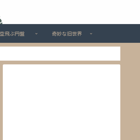
空飛ぶ円盤
奇妙な旧世界