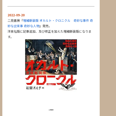
2022-09-20
二見書房『
増補新装版 オカルト・クロニクル 奇妙な事件 奇
妙な出来事 奇妙な人物
』発売。
洋泉社版に記事追加、及び修正を加えた増補新装版になりま
す。