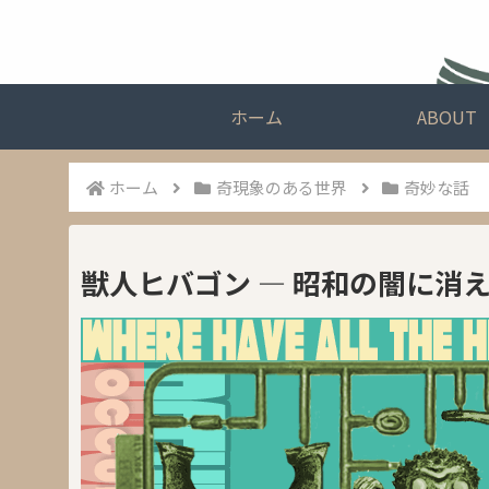
ホーム
ABOUT
ホーム
奇現象のある世界
奇妙な話
獣人ヒバゴン ― 昭和の闇に消