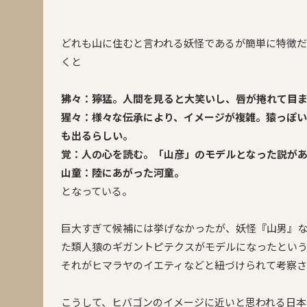
どれも山に住むと言われる妖怪であるが簡単に特徴
くと
狒々：獰猛。人間を見ると大笑いし、唇が捲れて目
猩々：様々な伝承により、イメージが複雑。猿っぽ
も出るらしい。
覚：人の心を読む。「山彦」のモデルとなった説が
山童：陸にあがった河童。
となっている。
巨大すぎて候補には挙げなかったが、妖怪『山男』
た類人猿のギガントピテクスがモデルになったとい
それがヒマラヤのイエティなどと紐づけられて考察
こうして、ヒバゴンのイメージに近いと思われる日本