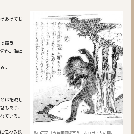
だけあげてお
まで覆う。
い何か。海に
ある。
などは絶滅し
う話もあり、
されている。
に伝わる妖
鳥山石燕『今昔画図続百鬼』よりサトリの図。