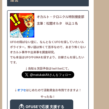
オカルト・クロニクル特別捜査部
主筆：松閣オルタ
――以上１名
UFOの飛ばない空に、なんとなくUFOを探していたいル
ポライター。怖い話は怖くて苦手なので、あまり怖くない
オカルト事件や出来事を調査研究。
でも本当はUFOやUMAを探すより、お嫁さんを探したい
です。
↓告知＆次回予告はtwitterにて。
↓
オフセ
はじめたので活動資金お布施できますよ！
やったね！