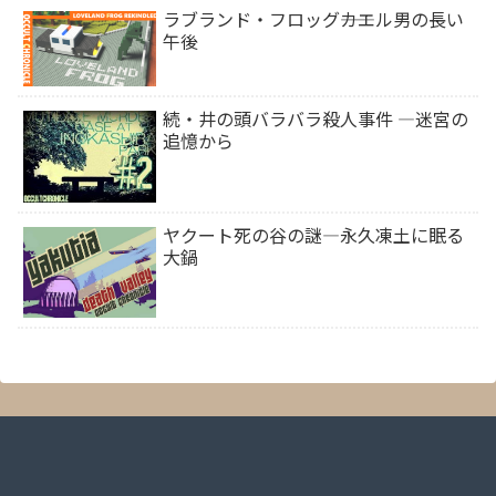
ラブランド・フロッグ――カエル男の長い
午後
続・井の頭バラバラ殺人事件 ―迷宮の
追憶から
ヤクート死の谷の謎―永久凍土に眠る
大鍋