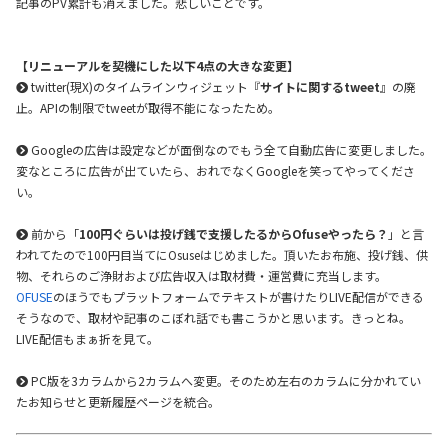
記事のPV累計も消えました。悲しいことです。
【リニューアルを契機にした以下4点の大きな変更】
twitter(現X)のタイムラインウィジェット『
サイトに関するtweet
』の廃
止。APIの制限でtweetが取得不能になったため。
Googleの広告は設定などが面倒なのでもう全て自動広告に変更しました。
変なところに広告が出ていたら、おれでなくGoogleを笑ってやってくださ
い。
前から「
100円ぐらいは投げ銭で支援したるからOfuseやったら？
」と言
われてたので100円目当てにOsuseはじめました。頂いたお布施、投げ銭、供
物、それらのご浄財および広告収入は取材費・運営費に充当します。
OFUSE
のほうでもプラットフォームでテキストが書けたりLIVE配信ができる
そうなので、取材や記事のこぼれ話でも書こうかと思います。きっとね。
LIVE配信もまぁ折を見て。
PC版を3カラムから2カラムへ変更。そのため左右のカラムに分かれてい
たお知らせと更新履歴ページを統合。