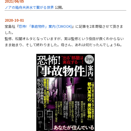
2021/06/05
ノアの箱舟――大洪水で繋がる世界
公開。
2020-10-01
宝島社『
恐怖! 「事故物件」案内 (TJMOOK)
』に記事を2本寄稿させて頂きま
した。
監修、松閣オルタとなっていますが、実は監修という役目が良くわからない
まま始まり、そして終わりました。母さん、あれは何だったんでしょうね。