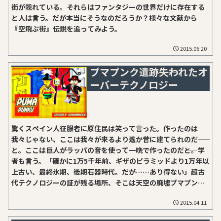
あったヤクート地方を調査して欲しい」との依頼を受け、ビリ
街が隠れている。それらはファンタジーの世界だけに存在する
ュイ川流域の学術的調査に赴いていた。そうして何度も繰り返
と人は言う。だが本当にそうなのだろうか？様々な文献から
された遠征で得た調査結果を、『Vilyuysk...
『空飛ぶ街』伝説を追ってみよう。
2015.06.20
プマプンク遺跡――失われたオ
ーバーテクノロジー
驚くスペイン人征服者に原住民は笑って言った。作ったのは
我々じゃない、ここは我々が来るより遙か昔に建てられのだ――
と。ここは巨人がラッパの音を使って一晩で作ったのだ――と。学
者も言う。「確かに1万5千年前、ギザのピラミッドより1万年以
上古い、最終氷期、後期石器時代。だが……あり得ない」超古
代テクノロジーの証が残る場所、そこは天空の廃墟プマプン
ク。
2015.04.11