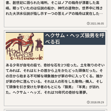
書、創世記に語られた場所。そこはノアの箱舟が漂着した高
峰。眠っていたのは伝説の船か、神代の遺物か。世界中に残さ
れた大洪水伝説が指し示す一つの答え――ノアの箱舟は実在した
か？
2021.06.05
ヘクサム・ヘッズ――狼男を呼
べる石
ある少年が自宅の庭で、奇妙な石を2つ拾った。土を取りのぞい
てみれば、それはヒトの首から上をかたどった頭像だった。そ
の日から始まる不可解な現象――誰かが家の中に入ってくる。誰か
が家の中に潜んでいる。それは人の形をした動物――。隣人、そし
て頭像を引き受けた学者のもとにも『狼男』『羊男』が訪れ
た。ヘクサム・ヘッズ、それは70年代の奇妙な悪夢。
2018.09.29