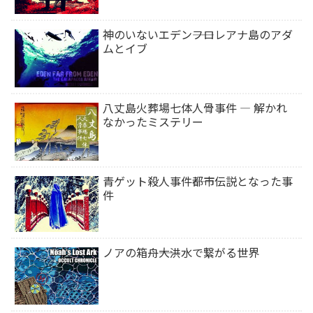
神のいないエデン――フロレアナ島のアダ
ムとイブ
八丈島火葬場七体人骨事件 ― 解かれ
なかったミステリー
青ゲット殺人事件――都市伝説となった事
件
ノアの箱舟――大洪水で繋がる世界