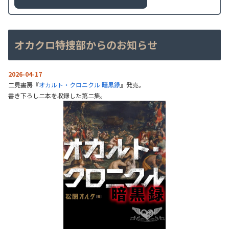
オカクロ特捜部からのお知らせ
2026-04-17
二見書房『
オカルト・クロニクル 暗黒録
』発売。
書き下ろし二本を収録した第二集。