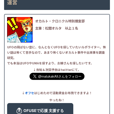
運営
オカルト・クロニクル特別捜査部
主筆：松閣オルタ
――以上１名
UFOの飛ばない空に、なんとなくUFOを探していたいルポライター。怖
い話は怖くて苦手なので、あまり怖くないオカルト事件や出来事を調査
研究。
でも本当はUFOやUMAを探すより、お嫁さんを探したいです。
↓告知＆次回予告はtwitterにて。
↓
オフセ
はじめたので活動資金お布施できますよ！
やったね！