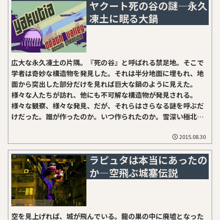
ヤクート死の谷の謎―永久
凍土に眠る大鍋
広大な永久凍土の片隅。『死の谷』と呼ばれる禁足地。そこで
学者は奇妙な構造物を発見した。それは半分地面に埋もれ、地
面から突出した部分だけを見れば巨大な鍋のように見えた。
様々な人たちが訪れ、他にも不可解な構造物が発見される。
様々な観察、様々な発見、だが、それらはさらなる謎を呼ぶだ
けだった。誰が作ったのか。いつ作られたのか。雪深い極北の
地、封印は凍っているか。ここは声の凍る国東シベリアの奥地
2015.08.30
に位置するヤクート地方、世界有数の『極寒の地』として知ら
れる辺境。この地では、囁き声も叫び声も、相手に届かないま
ラピュタは本当にあったの
ま唇の先で凍るとされる。凍結したそれらは極寒期が終わると
か―空飛ぶ城塞伝説
ゆっくりと溶けて、短い春の騒がしさを後押しするのだとい
う。1859年。そんな極北に１人の科学者があった。博物学、地
理学、そして人類学の専門家、リヒャルト・マーク(外部)教授
だ。当時ドルパート大学(現在のタルトゥ大学)で教鞭を執って
いたマーク教授はロシア地理学会から、「ながらく未踏の地で
空を見上げれば、城が飛んでいる。龍の巣の中に廃墟となった