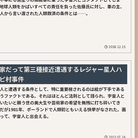
地球人類をかばいすべての責任を負った佐藤氏に対し、車の主、
人から言い渡された人類救済の条件とは……。
2018.12.15
家だって第三種接近遭遇する――レジャー星人ハ
ピ村事件
人と遭遇する条件として、特に重要視されるのは絵が下手である
うファクトである。それはほとんど法則として語られ、宇宙人と
いたいと願う世の美大生や芸術家の希望を無残に打ち砕いてき
だが1981年、ポーランドで人類初ともいえる快挙がなされた。画
って、宇宙人と出会える。
2013.07.16