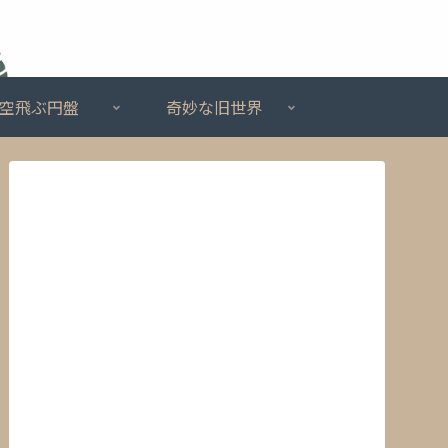
空飛ぶ円盤
奇妙な旧世界