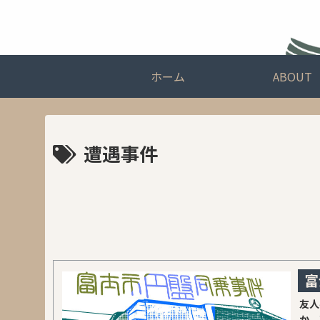
ホーム
ABOUT
遭遇事件
富
友人
か、