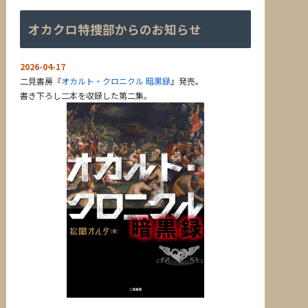
オカクロ特捜部からのお知らせ
2026-04-17
二見書房『
オカルト・クロニクル 暗黒録
』発売。
書き下ろし二本を収録した第二集。