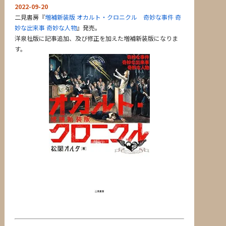
2022-09-20
二見書房『
増補新装版 オカルト・クロニクル 奇妙な事件 奇
妙な出来事 奇妙な人物
』発売。
洋泉社版に記事追加、及び修正を加えた増補新装版になりま
す。