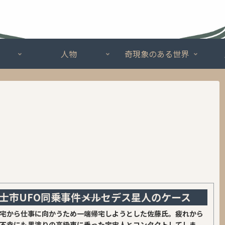
人物
奇現象のある世界
士市UFO同乗事件――メルセデス星人のケース
宅から仕事に向かうため一端帰宅しようとした佐藤氏。疲れから
不幸にも黒塗りの高級車に乗った宇宙人とコンタクトしてしま