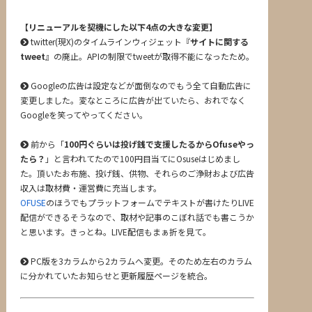
【リニューアルを契機にした以下4点の大きな変更】
twitter(現X)のタイムラインウィジェット『
サイトに関する
tweet
』の廃止。APIの制限でtweetが取得不能になったため。
Googleの広告は設定などが面倒なのでもう全て自動広告に
変更しました。変なところに広告が出ていたら、おれでなく
Googleを笑ってやってください。
前から「
100円ぐらいは投げ銭で支援したるからOfuseやっ
たら？
」と言われてたので100円目当てにOsuseはじめまし
た。頂いたお布施、投げ銭、供物、それらのご浄財および広告
収入は取材費・運営費に充当します。
OFUSE
のほうでもプラットフォームでテキストが書けたりLIVE
配信ができるそうなので、取材や記事のこぼれ話でも書こうか
と思います。きっとね。LIVE配信もまぁ折を見て。
PC版を3カラムから2カラムへ変更。そのため左右のカラム
に分かれていたお知らせと更新履歴ページを統合。