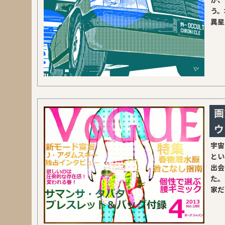
う。
異星
画
ウ
宇宙
とい
出会
た。
家だ