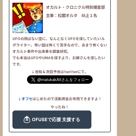
オカルト・クロニクル特別捜査部
主筆：松閣オルタ
――以上１名
UFOの飛ばない空に、なんとなくUFOを探していたいル
ポライター。怖い話は怖くて苦手なので、あまり怖くない
オカルト事件や出来事を調査研究。
でも本当はUFOやUMAを探すより、お嫁さんを探したい
です。
↓告知＆次回予告はtwitterにて。
↓
オフセ
はじめたので活動資金お布施できますよ！
やったね！