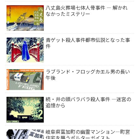
八丈島火葬場七体人骨事件 ― 解かれ
なかったミステリー
青ゲット殺人事件――都市伝説となった事
件
ラブランド・フロッグ――カエル男の長い
午後
続・井の頭バラバラ殺人事件 ―迷宮の
追憶から
岐阜県富加町の幽霊マンション―町営
住宅を襲うポルターガイスト