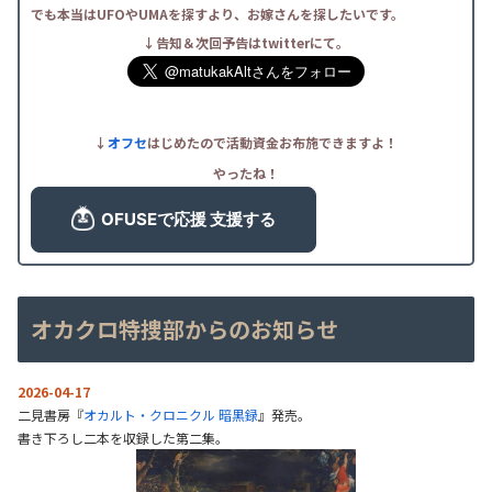
でも本当はUFOやUMAを探すより、お嫁さんを探したいです。
↓告知＆次回予告はtwitterにて。
↓
オフセ
はじめたので活動資金お布施できますよ！
やったね！
オカクロ特捜部からのお知らせ
2026-04-17
二見書房『
オカルト・クロニクル 暗黒録
』発売。
書き下ろし二本を収録した第二集。