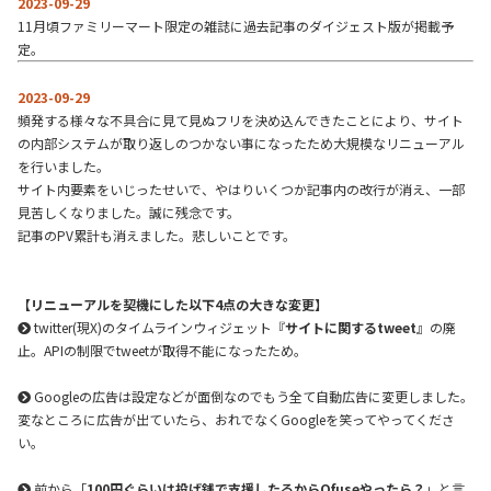
2023-09-29
11月頃ファミリーマート限定の雑誌に過去記事のダイジェスト版が掲載予
定。
2023-09-29
頻発する様々な不具合に見て見ぬフリを決め込んできたことにより、サイト
の内部システムが取り返しのつかない事になったため大規模なリニューアル
を行いました。
サイト内要素をいじったせいで、やはりいくつか記事内の改行が消え、一部
見苦しくなりました。誠に残念です。
記事のPV累計も消えました。悲しいことです。
【リニューアルを契機にした以下4点の大きな変更】
twitter(現X)のタイムラインウィジェット『
サイトに関するtweet
』の廃
止。APIの制限でtweetが取得不能になったため。
Googleの広告は設定などが面倒なのでもう全て自動広告に変更しました。
変なところに広告が出ていたら、おれでなくGoogleを笑ってやってくださ
い。
前から「
100円ぐらいは投げ銭で支援したるからOfuseやったら？
」と言