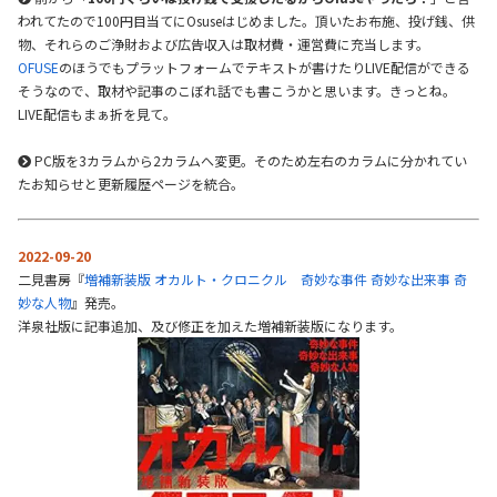
われてたので100円目当てにOsuseはじめました。頂いたお布施、投げ銭、供
物、それらのご浄財および広告収入は取材費・運営費に充当します。
OFUSE
のほうでもプラットフォームでテキストが書けたりLIVE配信ができる
そうなので、取材や記事のこぼれ話でも書こうかと思います。きっとね。
LIVE配信もまぁ折を見て。
PC版を3カラムから2カラムへ変更。そのため左右のカラムに分かれてい
たお知らせと更新履歴ページを統合。
2022-09-20
二見書房『
増補新装版 オカルト・クロニクル 奇妙な事件 奇妙な出来事 奇
妙な人物
』発売。
洋泉社版に記事追加、及び修正を加えた増補新装版になります。