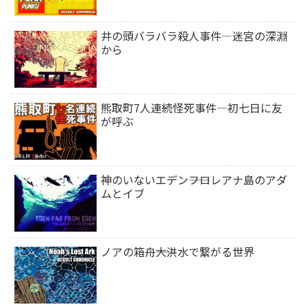
井の頭バラバラ殺人事件―迷宮の深淵
から
熊取町7人連続怪死事件―初七日に友
が呼ぶ
神のいないエデン――フロレアナ島のアダ
ムとイブ
ノアの箱舟――大洪水で繋がる世界