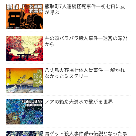
熊取町7人連続怪死事件―初七日に友
が呼ぶ
井の頭バラバラ殺人事件―迷宮の深淵
から
八丈島火葬場七体人骨事件 ― 解かれ
なかったミステリー
ノアの箱舟――大洪水で繋がる世界
青ゲット殺人事件――都市伝説となった事