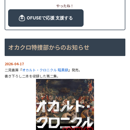
やったね！
オカクロ特捜部からのお知らせ
2026-04-17
二見書房『
オカルト・クロニクル 暗黒録
』発売。
書き下ろし二本を収録した第二集。