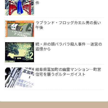
件
ラブランド・フロッグ――カエル男の長い
午後
続・井の頭バラバラ殺人事件 ―迷宮の
追憶から
岐阜県富加町の幽霊マンション―町営
住宅を襲うポルターガイスト