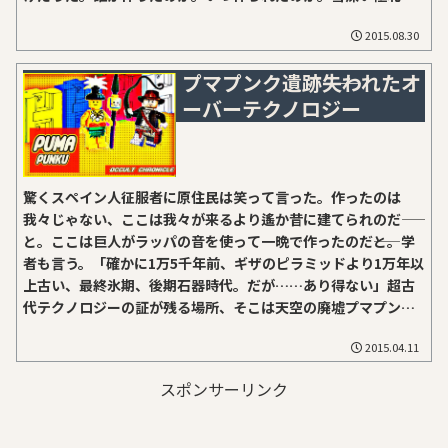
地、封印は凍っているか。ここは声の凍る国東シベリアの奥地
2015.08.30
に位置するヤクート地方、世界有数の『極寒の地』として知ら
れる辺境。この地では、囁き声も叫び声も、相手に届かないま
プマプンク遺跡――失われたオ
ま唇の先で凍るとされる。凍結したそれらは極寒期が終わると
ーバーテクノロジー
ゆっくりと溶けて、短い春の騒がしさを後押しするのだとい
う。1859年。そんな極北に１人の科学者があった。博物学、地
理学、そして人類学の専門家、リヒャルト・マーク(外部)教授
だ。当時ドルパート大学(現在のタルトゥ大学)で教鞭を執って
いたマーク教授はロシア地理学会から、「ながらく未踏の地で
驚くスペイン人征服者に原住民は笑って言った。作ったのは
あったヤクート地方を調査して欲しい」との依頼を受け、ビリ
我々じゃない、ここは我々が来るより遙か昔に建てられのだ――
ュイ川流域の学術的調査に赴いていた。そうして何度も繰り返
と。ここは巨人がラッパの音を使って一晩で作ったのだ――と。学
された遠征で得た調査結果を、『Vilyuysk...
者も言う。「確かに1万5千年前、ギザのピラミッドより1万年以
上古い、最終氷期、後期石器時代。だが……あり得ない」超古
代テクノロジーの証が残る場所、そこは天空の廃墟プマプン
ク。
2015.04.11
スポンサーリンク