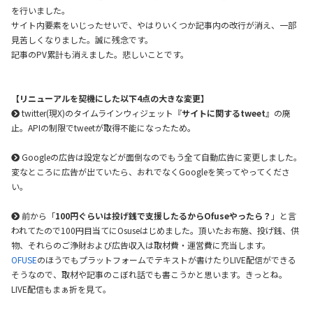
を行いました。
サイト内要素をいじったせいで、やはりいくつか記事内の改行が消え、一部
見苦しくなりました。誠に残念です。
記事のPV累計も消えました。悲しいことです。
【リニューアルを契機にした以下4点の大きな変更】
twitter(現X)のタイムラインウィジェット『
サイトに関するtweet
』の廃
止。APIの制限でtweetが取得不能になったため。
Googleの広告は設定などが面倒なのでもう全て自動広告に変更しました。
変なところに広告が出ていたら、おれでなくGoogleを笑ってやってくださ
い。
前から「
100円ぐらいは投げ銭で支援したるからOfuseやったら？
」と言
われてたので100円目当てにOsuseはじめました。頂いたお布施、投げ銭、供
物、それらのご浄財および広告収入は取材費・運営費に充当します。
OFUSE
のほうでもプラットフォームでテキストが書けたりLIVE配信ができる
そうなので、取材や記事のこぼれ話でも書こうかと思います。きっとね。
LIVE配信もまぁ折を見て。