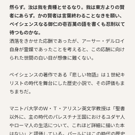
――然らず。汝は我を貴種とせるなり。我は東方よりの賢
者にあらず。かの賢者は言葉終わることなきを願い、
ペイシェンスなる御仁の壱百萬の語を書くも忍耐以て
待つものかな。
洒落をきかせた応酬であったが、アーサー・デルロイ
自身が霊媒であったことを考えると、この応酬に向け
られた世間の白い目が想像に難くない。
ペイシェンスの著作である『悲しい物語』は１世紀キ
リストの時代を舞台にした歴史小説で、その評価もま
ちまちだ。
マニトバ大学のＷ・Ｔ・アリスン英文学教授は「聖書
以外に、主の時代のパレスチナ王国におけるユダヤ人
やローマ人の生活について、これほど詳細に描いた本
はない」と評価している。パールにはこの時代の歴史