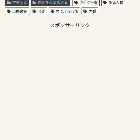
奇妙な話
奇現象のある世界
ウイジャ盤
多重人格
自動書記
芸術
霊による芸術
霊媒
スポンサーリンク