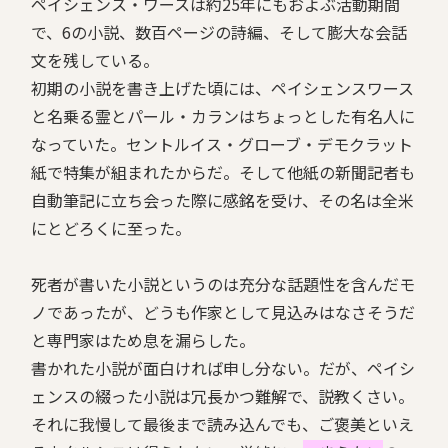
ペイシェンス・ワースは約25年にもおよぶ活動期間
で、6の小説、数百ページの詩編、そして膨大な会話
文を残している。
初期の小説を書き上げた頃には、ペイシェンスワース
と名乗る霊とパール・カランはちょっとした有名人に
なっていた。セントルイス・グローブ・デモクラット
紙で特集が組まれたからだ。そして他紙の新聞記者も
自動筆記に立ち会った際に感銘を受け、その名は全米
にとどろくに至った。
死者が書いた小説というのは充分な話題性を含んだモ
ノであったが、どうも作家として見込みはなさそうだ
と専門家はため息を漏らした。
書かれた小説が面白ければ申し分ない。だが、ペイシ
ェンスの綴った小説は冗長かつ難解で、説教くさい。
それに我慢して最後まで読み込んでも、ご褒美といえ