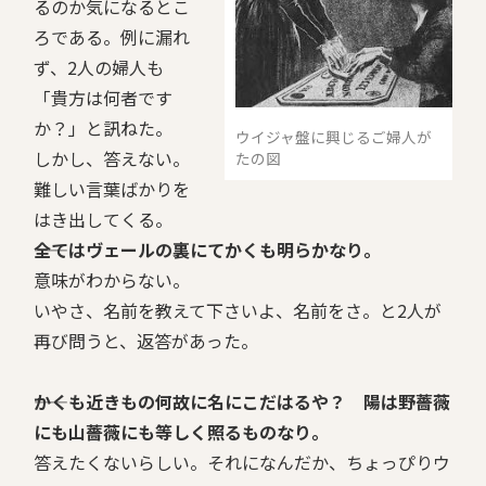
るのか気になるとこ
ろである。例に漏れ
ず、2人の婦人も
「貴方は何者です
か？」と訊ねた。
ウイジャ盤に興じるご婦人が
しかし、答えない。
たの図
難しい言葉ばかりを
はき出してくる。
――全てはヴェールの裏にてかくも明らかなり。
意味がわからない。
いやさ、名前を教えて下さいよ、名前をさ。と2人が
再び問うと、返答があった。
――かくも近きもの何故に名にこだはるや？ 陽は野薔薇
にも山薔薇にも等しく照るものなり。
答えたくないらしい。それになんだか、ちょっぴりウ