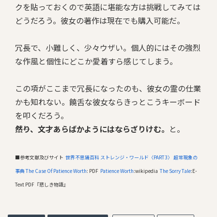
クを貼っておくので英語に堪能な方は挑戦してみては
どうだろう。彼女の著作は現在でも購入可能だ。
冗長で、小難しく、少々ウザい。個人的にはその強烈
な作風と個性にどこか愛着すら感じてしまう。
この項がここまで冗長になったのも、彼女の霊の仕業
かも知れない。饒舌な彼女ならきっとこうキーボード
を叩くだろう。
――然り、文才あらばかようにはならざりけむ。
と。
■参考文献及びサイト
世界不思議百科
ストレンジ・ワールド〈PART3〉
超常現象の
事典
The Case Of Patience Worth
: PDF
Patience Worth
:wikipedia
The Sorry Tale
:E-
Text PDF『悲しき物語』