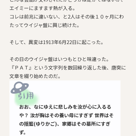
エイミーにますます熱が入る。
コレは前兆に違いない、と2人はその後１０ヶ月にわ
たってウイジャ盤に興じ続けた。
そして、異変は1913年6月22日に起こった。
その日のウイジャ盤はいつもとひと味違った。
『ＰＡＴ』という文字列を数回繰り返した後、唐突に
文章を綴り始めたのだ。
おお、なにゆえに悲しみを汝が心に入るる
や？
汝が胸はその養い母にすぎず
世界はそ
の揺籃(ゆりかご)、家郷はその墓所にすぎ
ず。