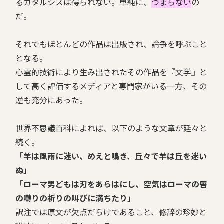
るカタルシスは得られない。単純に、
つまらない
の
だ。
それでもほとんどの作品は出版され、論争を呼ぶこと
となる。
心霊的技術により生み出されたその作品を『文学』と
して高く評価するメディアと専門家がいる一方、その
逆も充分にあった。
世界不思議百科によれば、以下のような文章が延々と
続く。
「羊は風雨に迷い、めえと鳴き、丘々で羊は丘を迷い
ぬ」
「ローマ男どもは刃をあらはにし、空気はローマの唇
の囀りの祈りの叫びに満ちたり」
訳注では原文が欠点だらけであること、修辞の珍妙と