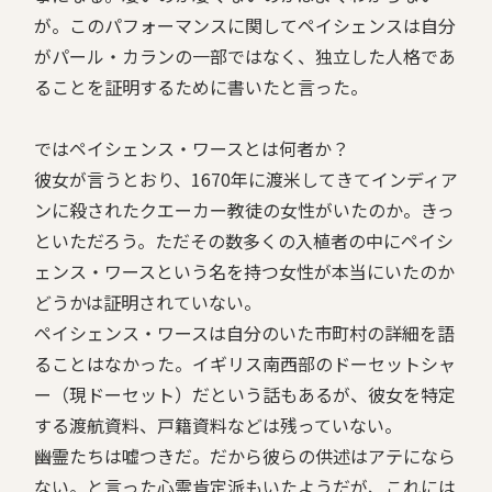
が。このパフォーマンスに関してペイシェンスは自分
がパール・カランの一部ではなく、独立した人格であ
ることを証明するために書いたと言った。
ではペイシェンス・ワースとは何者か？
彼女が言うとおり、1670年に渡米してきてインディア
ンに殺されたクエーカー教徒の女性がいたのか。きっ
といただろう。ただその数多くの入植者の中にペイシ
ェンス・ワースという名を持つ女性が本当にいたのか
どうかは証明されていない。
ペイシェンス・ワースは自分のいた市町村の詳細を語
ることはなかった。イギリス南西部のドーセットシャ
ー（現ドーセット）だという話もあるが、彼女を特定
する渡航資料、戸籍資料などは残っていない。
――幽霊たちは嘘つきだ。だから彼らの供述はアテになら
ない。と言った心霊肯定派もいたようだが、これには