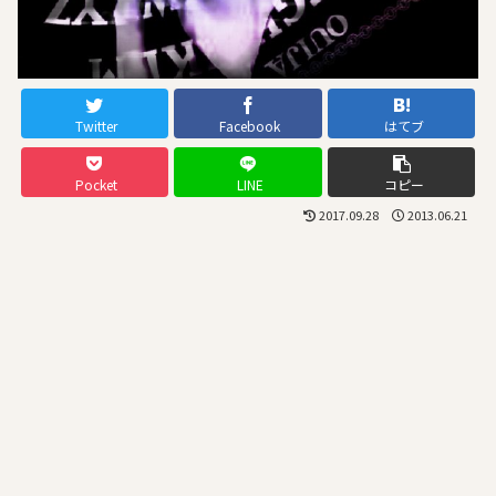
Twitter
Facebook
はてブ
Pocket
LINE
コピー
2017.09.28
2013.06.21