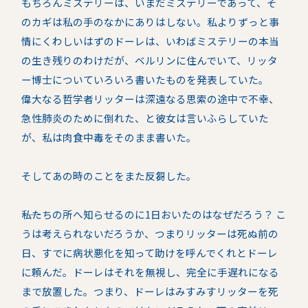
もちろんミステリーは、いまだミステリーであって、そ
のカギは私の手のなかにありはしない。私よりずっと事
情にくわしいはずのドーレは、いわばミステリーの本当
の生き残りのわけだが、ベルリンに住んでいて、リッタ
ー博士についていろいろ書いたものを発表していた。
偉大なる哲学者リッターは深遠なる思索の途中で不幸、
急性肺炎のために倒れた、と彼女は言いふらしていた
が、私は肉食中毒をそのまま書いた。
そしてあの時のことをまた反芻した。
――私たちの所へ知らせるのに1日おいたのはなぜだろう？ こ
うは考えられないだろうか、つまりリッターは死ぬ前の
日、すでに病状悪化を知って助けを呼んでくれとドーレ
に頼んだ。ドーレはそれを無視し、完全に手遅れになる
まで放置した。つまり、ドーレはみすみすリッターを死