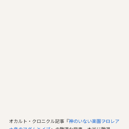
オカルト・クロニクル記事『
神のいない楽園――フロレア
ナ島のアダムとイブ
』の散漫な覚書。本当に散漫。