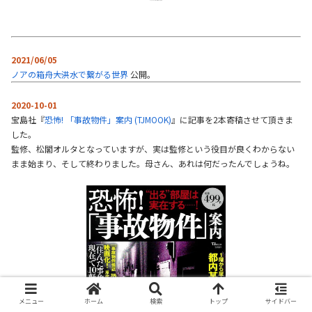
2021/06/05
ノアの箱舟――大洪水で繋がる世界
公開。
2020-10-01
宝島社『
恐怖! 「事故物件」案内 (TJMOOK)
』に記事を2本寄稿させて頂きま
した。
監修、松閣オルタとなっていますが、実は監修という役目が良くわからない
まま始まり、そして終わりました。母さん、あれは何だったんでしょうね。
メニュー
ホーム
検索
トップ
サイドバー