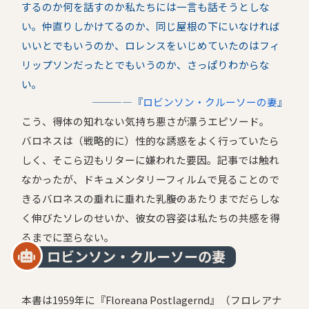
するのか何を話すのか私たちには一言も話そうとしな
い。仲直りしかけてるのか、同じ屋根の下にいなければ
いいとでもいうのか、ロレンスをいじめていたのはフィ
リップソンだったとでもいうのか、さっぱりわからな
い。
――――『
ロビンソン・クルーソーの妻
』
こう、得体の知れない気持ち悪さが漂うエピソード。
バロネスは（戦略的に）性的な誘惑をよく行っていたら
しく、そこら辺もリターに嫌われた要因。記事では触れ
なかったが、ドキュメンタリーフィルムで見ることので
きるバロネスの垂れに垂れた乳――腹のあたりまでだらしな
く伸びたソレのせいか、彼女の容姿は私たちの共感を得
るまでに至らない。
ロビンソン・クルーソーの妻
本書は1959年に『Floreana Postlagernd』（フロレアナ