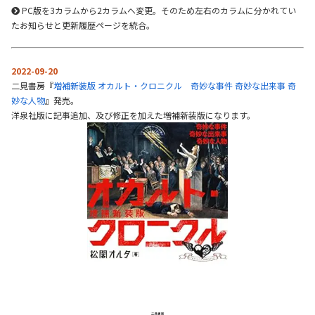
PC版を3カラムから2カラムへ変更。そのため左右のカラムに分かれてい
たお知らせと更新履歴ページを統合。
2022-09-20
二見書房『
増補新装版 オカルト・クロニクル 奇妙な事件 奇妙な出来事 奇
妙な人物
』発売。
洋泉社版に記事追加、及び修正を加えた増補新装版になります。