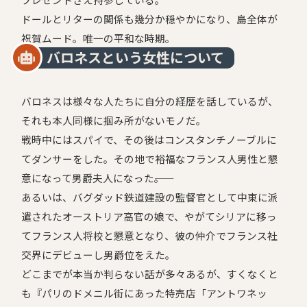
ドールとリターの関係も幾分か穏やかになり、島全体が
祝賀ムード。唯一の平和な時期。
バロネスという女性について
バロネスは様々な人たちに自分の経歴を話しているが、
それも本人同様に掴み所がないモノだ。
戦時中にはスパイで、その後はコンスタンチノーブルに
てダンサーをした。その地で裕福なフランス人男性と懇
意になって男爵夫人になった――。
あるいは、バグダッド鉄道建設の監督官として中東に派
遣されたオーストリア高官の娘で、やがてシリアに移っ
てフランス人将校と懇意となり、彼の仲介でフランス社
交界にデビューし男爵位をえた。
どこまでが本当か判らない話が多々あるが、すくなくと
も『パリのドメニル街にあった特売店「アントワネッ