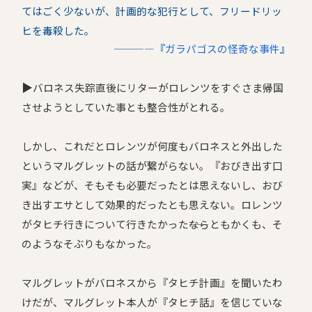
てはごく少ないが、計画的な犯行として、フリードリッ
ヒを毒殺した。
――――『
ガラパゴスの怪奇な事件
』
▶︎
バロネス失踪直後にリターがロレンツをすぐさま帰国
させようとしていた事とも整合性がとれる。
しかし、これだとロレンツが何度もバロネスと外出した
というマルグレットの話が繋がらない。『おびき出す口
実』などが、そもそも必要だったとは思えないし、おび
き出すエサとして効果的だったとも思えない。ロレンツ
がタヒチ行きについて行きたかった――ならともかくも、そ
のようなそぶりもなかった。
マルグレットがバロネスから『タヒチ計画』を聞いたわ
けだが、マルグレット本人が『タヒチ話』を信じていな