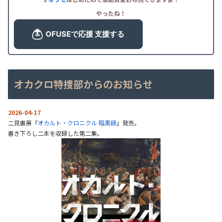
やったね！
オカクロ特捜部からのお知らせ
2026-04-17
二見書房『
オカルト・クロニクル 暗黒録
』発売。
書き下ろし二本を収録した第二集。