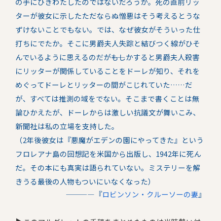
の手にひきわたしたのではないだろうか。死の直前リッ
ターが彼女に示したただならぬ憎悪はそう考えるとうな
ずけないことでもない。では、なぜ彼女がそういった仕
打ちにでたか。そこに男爵夫人失踪と結びつく線がひそ
んでいるように思えるのだが――もしかすると男爵夫人殺害
にリッターが関係していることをドーレが知り、それを
めぐってドーレとリッターの間がこじれていた……だ
が、すべては推測の域をでない。そこまで書くことは無
論ひかえたが、ドーレからは激しい抗議文が舞いこみ、
新聞社は私の立場を支持した。
（2年後彼女は『悪魔がエデンの園にやってきた』という
フロレアナ島の回想記を米国から出版し、1942年に死ん
だ。その本にも真実は語られていない。ミステリーを解
きうる最後の人物もついにいなくなった）
――――『
ロビンソン・クルーソーの妻
』