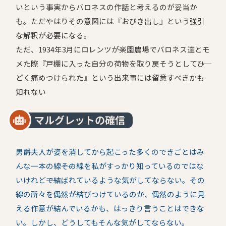
いという事実からバロネスの作話と考えるのが妥当か
も。ただやはりその意図には『おびき出し』という強引
な解釈が必要になる。
ただ、1934年3月にロレンツが楽園農場でバロネス達とモ
メた際『戸棚に入った自分の荷物を取り戻そうとして――ひ
どく痛めつけられた』という出来事には留意すべきかも
知れない
マルグレットの確信
男爵夫人が姿を消してから起こった多くのできごとはみ
んな一本の線――その線を私がすっかり知っているのではな
いけれど――で結ばれているような気がしてならない。その
線の所々を偶然が結びつけているのか、偶然のように見
える作意が結んでいるかも、はっきり言うことはできな
い。しかし、どうしてもそんな気がしてならない。