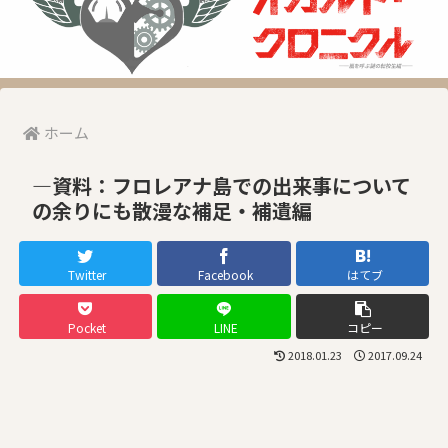
ホーム
―資料：フロレアナ島での出来事について
の余りにも散漫な補足・補遺編
Twitter
Facebook
はてブ
Pocket
LINE
コピー
2018.01.23
2017.09.24