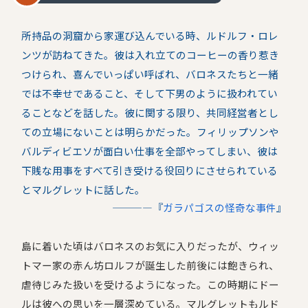
所持品の洞窟から家運び込んでいる時、ルドルフ・ロレ
ンツが訪ねてきた。彼は入れ立てのコーヒーの香り惹き
つけられ、喜んでいっぱい呼ばれ、バロネスたちと一緒
では不幸せであること、そして下男のように扱われてい
ることなどを話した。彼に関する限り、共同経営者とし
ての立場にないことは明らかだった。フィリップソンや
バルディビエソが面白い仕事を全部やってしまい、彼は
下賎な用事をすべて引き受ける役回りにさせられている
とマルグレットに話した。
――――『
ガラパゴスの怪奇な事件
』
島に着いた頃はバロネスのお気に入りだったが、ウィッ
トマー家の赤ん坊ロルフが誕生した前後には飽きられ、
虐待じみた扱いを受けるようになった。この時期にドー
ルは彼への思いを一層深めている。マルグレットもルド