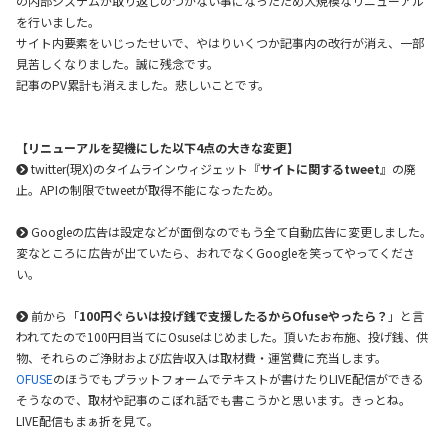
の内部システムが取り返しのつかない事になったため大規模なリニューアル
を行いました。
サイト内要素をいじったせいで、やはりいくつか記事内の改行が消え、一部
見苦しくなりました。誠に残念です。
記事のPV累計も消えました。悲しいことです。
【リニューアルを契機にした以下4点の大きな変更】
twitter(現X)のタイムラインウィジェット『
サイトに関するtweet
』の廃
止。APIの制限でtweetが取得不能になったため。
Googleの広告は設定などが面倒なのでもう全て自動広告に変更しました。
変なところに広告が出ていたら、おれでなくGoogleを笑ってやってくださ
い。
前から「
100円ぐらいは投げ銭で支援したるからOfuseやったら？
」と言
われてたので100円目当てにOsuseはじめました。頂いたお布施、投げ銭、供
物、それらのご浄財および広告収入は取材費・運営費に充当します。
OFUSE
のほうでもプラットフォームでテキストが書けたりLIVE配信ができる
そうなので、取材や記事のこぼれ話でも書こうかと思います。きっとね。
LIVE配信もまぁ折を見て。