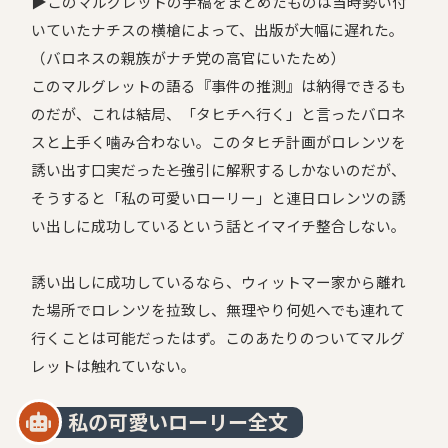
▶︎
このマルグレットの手稿をまとめたものは当時勢い付
いていたナチスの横槍によって、出版が大幅に遅れた。
（バロネスの親族がナチ党の高官にいたため）
このマルグレットの語る『事件の推測』は納得できるも
のだが、これは結局、「タヒチへ行く」と言ったバロネ
スと上手く噛み合わない。このタヒチ計画がロレンツを
誘い出す口実だった――と強引に解釈するしかないのだが、
そうすると「私の可愛いローリー」と連日ロレンツの誘
い出しに成功しているという話とイマイチ整合しない。
誘い出しに成功しているなら、ウィットマー家から離れ
た場所でロレンツを拉致し、無理やり何処へでも連れて
行くことは可能だったはず。このあたりのついてマルグ
レットは触れていない。
私の可愛いローリー全文