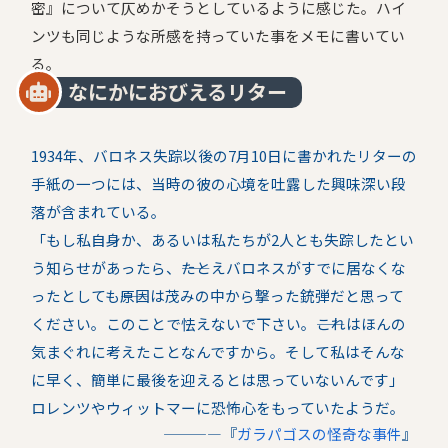
密』について仄めかそうとしているように感じた。ハイ
ンツも同じような所感を持っていた事をメモに書いてい
る。
なにかにおびえるリター
1934年、バロネス失踪以後の7月10日に書かれたリターの
手紙の一つには、当時の彼の心境を吐露した興味深い段
落が含まれている。
「もし私自身か、あるいは私たちが2人とも失踪したとい
う知らせがあったら、――たとえバロネスがすでに居なくな
ったとしても――原因は茂みの中から撃った銃弾だと思って
ください。このことで怯えないで下さい。――これはほんの
気まぐれに考えたことなんですから。そして私はそんな
に早く、簡単に最後を迎えるとは思っていないんです」
ロレンツやウィットマーに恐怖心をもっていたようだ。
――――『
ガラパゴスの怪奇な事件
』