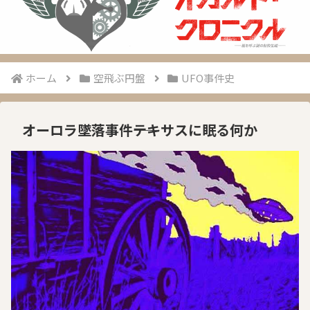
ホーム
空飛ぶ円盤
UFO事件史
オーロラ墜落事件――テキサスに眠る何か