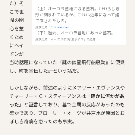
た）そ
（上）オーロラ墓地に残る墓石。UFOらしき
こで世
形が刻まれているが、これは近年になって建
間の関
て直されたもの。
心を惹
画像出典：
tuisnider.com
（下）過去、オーロラ墓地にあった墓石。
くため
画像出典：ムー 2013年1月 並木オフィス所蔵
にヘイ
ドンが
当時話題になっていた『謎の幽霊飛行船騒動』に便乗
し、町を宣伝した――。という話だ。
しかしながら、前述のようにメアリー・エヴァンスや
チャーリー・Ｃ・スティーブンスは「
確かに何かがあ
った
」と証言しており、墓で金属の反応があったのも
確かであり、ブローリー・オーツが井戸水が原因とお
ぼしき奇病を患ったのも事実。