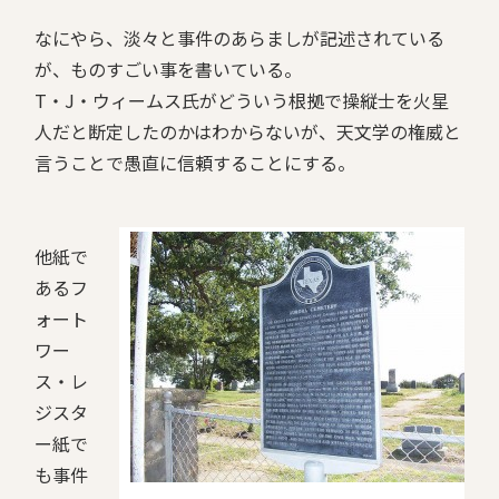
なにやら、淡々と事件のあらましが記述されている
が、ものすごい事を書いている。
T・J・ウィームス氏がどういう根拠で操縦士を火星
人だと断定したのかはわからないが、天文学の権威と
言うことで愚直に信頼することにする。
他紙で
あるフ
ォート
ワー
ス・レ
ジスタ
ー紙で
も事件