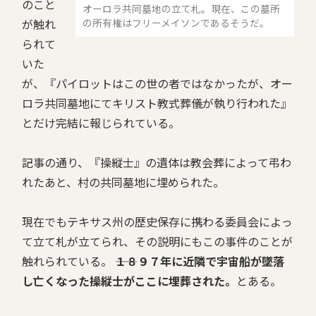
のこと
オーロラ共同墓地の立て札。現在、この墓所
が触れ
の所有権はフリーメイソンであるそうだ。
られて
いた
が、『パイロットはこの世の者ではなかったが、オー
ロラ共同墓地にてキリスト教式葬儀が執り行われた』
とだけ完結に報じられている。
記事の通り、『操縦士』の遺体は教会葬によって弔わ
れたあと、村の共同墓地に埋められた。
現在でもテキサス州の歴史保存に携わる委員会によっ
て立て札が立てられ、その説明にもこの事件のことが
触れられている。
――１８９７年に近隣で宇宙船が墜落
し亡くなった操縦士がここに埋葬された。
とある。