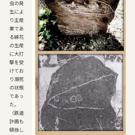
虫の発
生によ
り主産
業であ
る綿花
の生産
に大打
撃を受
けてお
り瀕死
の状態
であっ
た。
（鉄道
計画も
頓挫し