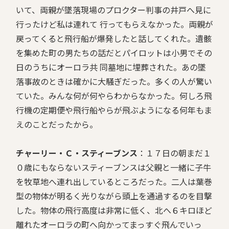
いて、両親が墜落現場のプロクター判事の井戸へ見に
行ったけど私は連れて 行ってもらえなかった。両親が
戻ってくると飛行船が爆発したと話してくれた。遺骸
を集めた町の男たちの話だとパイロットは小男でその
日のうちにオーロラ共 同墓地に埋葬された。あの墜
落事故のときは確かに大騒ぎだった。多くの人が驚い
ていた。みんな何が何やらわからなかった。何しろ飛
行機の定期便や飛行船やらが飛ぶようになる何年もま
えのことだったから。
チャーリー・Ｃ・スティーブンス
：１７日の朝まだ１
０歳にもならないスティーブンスは父親と一緒に子牛
を牧草地へ連れ出しているところだった。二人は葉巻
型の物体が明るく光りながら頭上を通過するのを目撃
した。物体の飛行高度は非常に低く、北へ６キロほど
離れたオーロラの町へ向かってまっすぐ飛んでいっ