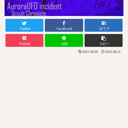
Twitter
Facebook
はてブ
Pocket
LINE
コピー
2017.09.28
2013.04.11