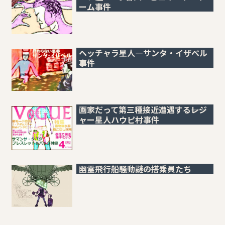
ーム事件
ヘッチャラ星人―サンタ・イザベル
事件
画家だって第三種接近遭遇する――レジ
ャー星人ハウピ村事件
幽霊飛行船騒動――謎の搭乗員たち