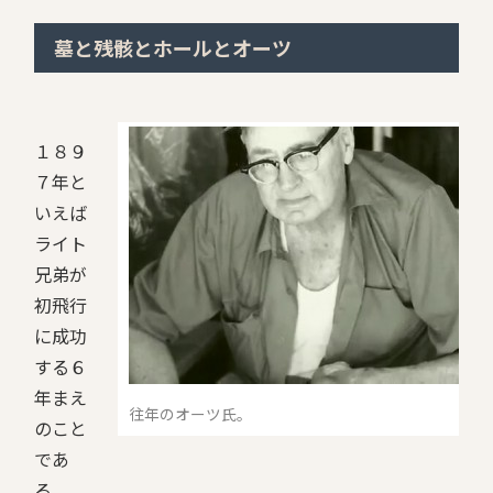
墓と残骸とホールとオーツ
１８９
７年と
いえば
ライト
兄弟が
初飛行
に成功
する６
年まえ
往年のオーツ氏。
のこと
であ
る。