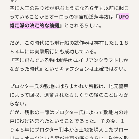
空に人工の乗り物が飛ぶようになる６年も以前に起こ
っていることからオーロラの宇宙船墜落事故は『
UFO
肯定派の決定的な論拠
』とされるらしい。
だが、この時代にも飛行船の試作器は存在したし１８
８４年には実験飛行にも成功している。
『空に飛んでいる物は動物かエイリアンクラフトしか
なかった時代』というキャプションは正確ではない。
プロクター氏の敷地にばらまかれた残骸は、地元警察
によって回収、遺棄されたらしくその後のことはわか
らない。
だが、残骸の一部はプロクター氏によって敷地内の井
戸に投げ込まれたということであった。 その後、１
９４５年にプロクター判事から土地を購入したブロー
リー・オーツという男が井戸の底をさらい、破片を取