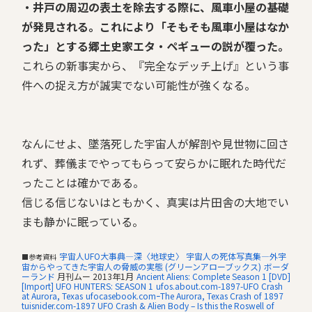
・井戸の周辺の表土を除去する際に、風車小屋の基礎
が発見される。これにより「
そもそも風車小屋はなか
った
」とする郷土史家エタ・ペギューの説が覆った。
これらの新事実から、『完全なデッチ上げ』という事
件への捉え方が誠実でない可能性が強くなる。
なんにせよ、墜落死した宇宙人が解剖や見世物に回さ
れず、葬儀までやってもらって安らかに眠れた時代だ
ったことは確かである。
信じる信じないはともかく、真実は片田舎の大地でい
まも静かに眠っている。
宇宙人UFO大事典―深〈地球史〉
宇宙人の死体写真集―外宇
■参考資料
宙からやってきた宇宙人の脅威の実態 (グリーンアローブックス)
ボーダ
ーランド
月刊ムー 2013年1月
Ancient Aliens: Complete Season 1 [DVD]
[Import]
UFO HUNTERS: SEASON 1
ufos.about.com-1897-UFO Crash
at Aurora, Texas
ufocasebook.comｰThe Aurora, Texas Crash of 1897
tuisnider.com-1897 UFO Crash & Alien Body – Is this the Roswell of