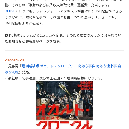
物、それらのご浄財および広告収入は取材費・運営費に充当します。
OFUSE
のほうでもプラットフォームでテキストが書けたりLIVE配信ができる
そうなので、取材や記事のこぼれ話でも書こうかと思います。きっとね。
LIVE配信もまぁ折を見て。
PC版を3カラムから2カラムへ変更。そのため左右のカラムに分かれてい
たお知らせと更新履歴ページを統合。
2022-09-20
二見書房『
増補新装版 オカルト・クロニクル 奇妙な事件 奇妙な出来事 奇
妙な人物
』発売。
洋泉社版に記事追加、及び修正を加えた増補新装版になります。