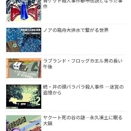
青ゲット殺人事件――都市伝説となった事
件
ノアの箱舟――大洪水で繋がる世界
ラブランド・フロッグ――カエル男の長い
午後
続・井の頭バラバラ殺人事件 ―迷宮の
追憶から
ヤクート死の谷の謎―永久凍土に眠る
大鍋