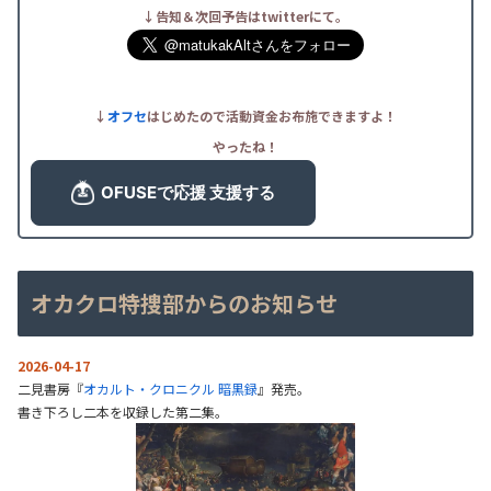
↓告知＆次回予告はtwitterにて。
↓
オフセ
はじめたので活動資金お布施できますよ！
やったね！
オカクロ特捜部からのお知らせ
2026-04-17
二見書房『
オカルト・クロニクル 暗黒録
』発売。
書き下ろし二本を収録した第二集。