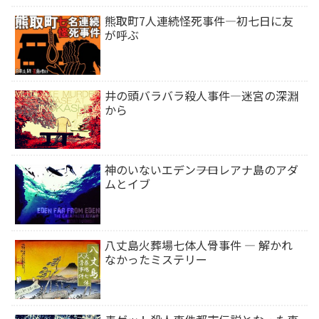
熊取町7人連続怪死事件―初七日に友
が呼ぶ
井の頭バラバラ殺人事件―迷宮の深淵
から
神のいないエデン――フロレアナ島のアダ
ムとイブ
八丈島火葬場七体人骨事件 ― 解かれ
なかったミステリー