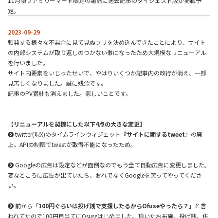
11月頃ファミリーマート限定の雑誌に過去記事のダイジェスト版が掲載予
定。
2023-09-29
頻発する様々な不具合に見て見ぬフリを決め込んできたことにより、サイト
の内部システムが取り返しのつかない事になったため大規模なリニューアル
を行いました。
サイト内要素をいじったせいで、やはりいくつか記事内の改行が消え、一部
見苦しくなりました。誠に残念です。
記事のPV累計も消えました。悲しいことです。
【リニューアルを契機にした以下4点の大きな変更】
twitter(現X)のタイムラインウィジェット『
サイトに関するtweet
』の廃
止。APIの制限でtweetが取得不能になったため。
Googleの広告は設定などが面倒なのでもう全て自動広告に変更しました。
変なところに広告が出ていたら、おれでなくGoogleを笑ってやってくださ
い。
前から「
100円ぐらいは投げ銭で支援したるからOfuseやったら？
」と言
われてたので100円目当てにOsuseはじめました。頂いたお布施、投げ銭、供