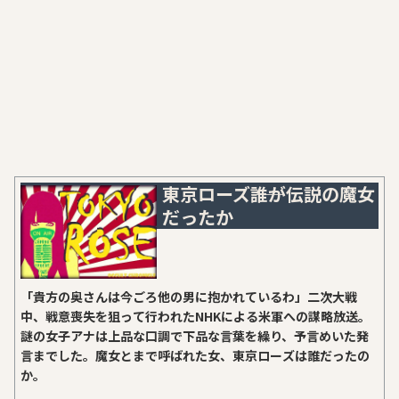
東京ローズ――誰が伝説の魔女
だったか
「貴方の奥さんは今ごろ他の男に抱かれているわ」二次大戦
中、戦意喪失を狙って行われたNHKによる米軍への謀略放送。
謎の女子アナは上品な口調で下品な言葉を繰り、予言めいた発
言までした。魔女とまで呼ばれた女、東京ローズは誰だったの
か。