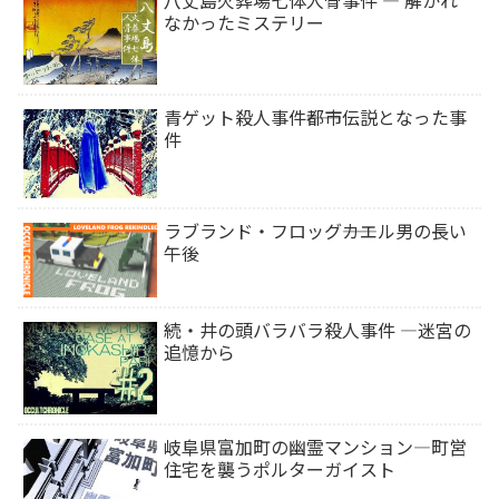
八丈島火葬場七体人骨事件 ― 解かれ
なかったミステリー
青ゲット殺人事件――都市伝説となった事
件
ラブランド・フロッグ――カエル男の長い
午後
続・井の頭バラバラ殺人事件 ―迷宮の
追憶から
岐阜県富加町の幽霊マンション―町営
住宅を襲うポルターガイスト