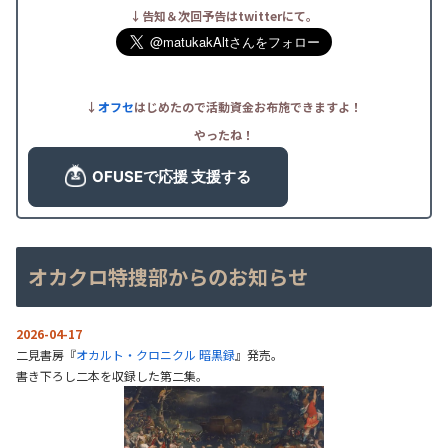
↓告知＆次回予告はtwitterにて。
↓
オフセ
はじめたので活動資金お布施できますよ！
やったね！
オカクロ特捜部からのお知らせ
2026-04-17
二見書房『
オカルト・クロニクル 暗黒録
』発売。
書き下ろし二本を収録した第二集。