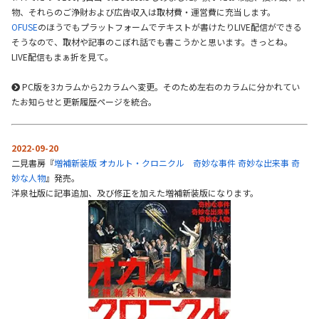
物、それらのご浄財および広告収入は取材費・運営費に充当します。
OFUSE
のほうでもプラットフォームでテキストが書けたりLIVE配信ができる
そうなので、取材や記事のこぼれ話でも書こうかと思います。きっとね。
LIVE配信もまぁ折を見て。
PC版を3カラムから2カラムへ変更。そのため左右のカラムに分かれてい
たお知らせと更新履歴ページを統合。
2022-09-20
二見書房『
増補新装版 オカルト・クロニクル 奇妙な事件 奇妙な出来事 奇
妙な人物
』発売。
洋泉社版に記事追加、及び修正を加えた増補新装版になります。