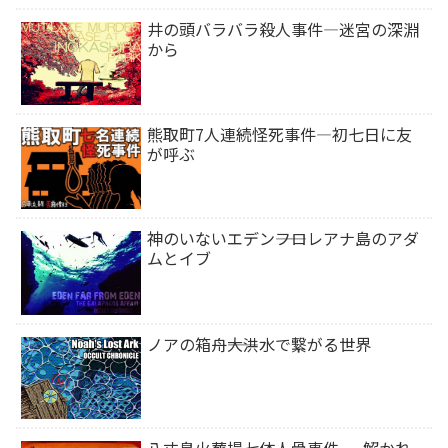
井の頭バラバラ殺人事件―迷宮の深淵
から
熊取町7人連続怪死事件―初七日に友
が呼ぶ
神のいないエデン――フロレアナ島のアダ
ムとイブ
ノアの箱舟――大洪水で繋がる世界