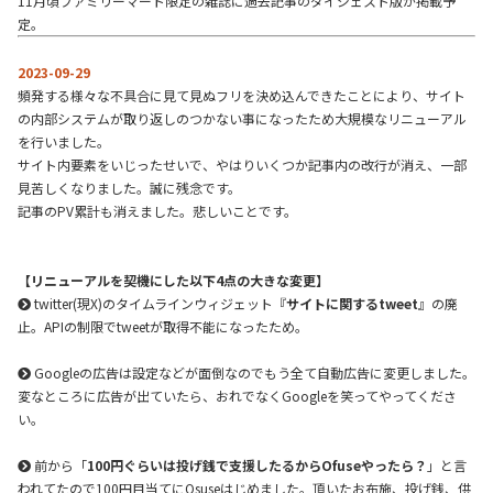
11月頃ファミリーマート限定の雑誌に過去記事のダイジェスト版が掲載予
定。
2023-09-29
頻発する様々な不具合に見て見ぬフリを決め込んできたことにより、サイト
の内部システムが取り返しのつかない事になったため大規模なリニューアル
を行いました。
サイト内要素をいじったせいで、やはりいくつか記事内の改行が消え、一部
見苦しくなりました。誠に残念です。
記事のPV累計も消えました。悲しいことです。
【リニューアルを契機にした以下4点の大きな変更】
twitter(現X)のタイムラインウィジェット『
サイトに関するtweet
』の廃
止。APIの制限でtweetが取得不能になったため。
Googleの広告は設定などが面倒なのでもう全て自動広告に変更しました。
変なところに広告が出ていたら、おれでなくGoogleを笑ってやってくださ
い。
前から「
100円ぐらいは投げ銭で支援したるからOfuseやったら？
」と言
われてたので100円目当てにOsuseはじめました。頂いたお布施、投げ銭、供