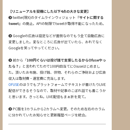
【リニューアルを契機にした以下4点の大きな変更】
twitter(現X)のタイムラインウィジェット『
サイトに関する
tweet
』の廃止。APIの制限でtweetが取得不能になったため。
Googleの広告は設定などが面倒なのでもう全て自動広告に
変更しました。変なところに広告が出ていたら、おれでなく
Googleを笑ってやってください。
前から「
100円ぐらいは投げ銭で支援したるからOfuseやっ
たら？
」と言われてたので100円目当てにOsuseはじめまし
た。頂いたお布施、投げ銭、供物、それらのご浄財および広告
収入は取材費・運営費に充当します。
OFUSE
のほうでもプラットフォームでテキストが書けたりLIVE
配信ができるそうなので、取材や記事のこぼれ話でも書こうか
と思います。きっとね。LIVE配信もまぁ折を見て。
PC版を3カラムから2カラムへ変更。そのため左右のカラム
に分かれていたお知らせと更新履歴ページを統合。