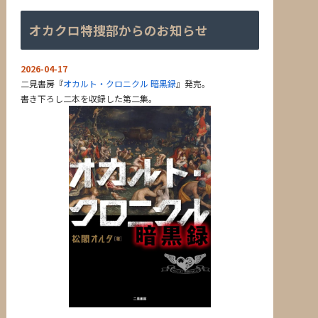
オカクロ特捜部からのお知らせ
2026-04-17
二見書房『
オカルト・クロニクル 暗黒録
』発売。
書き下ろし二本を収録した第二集。