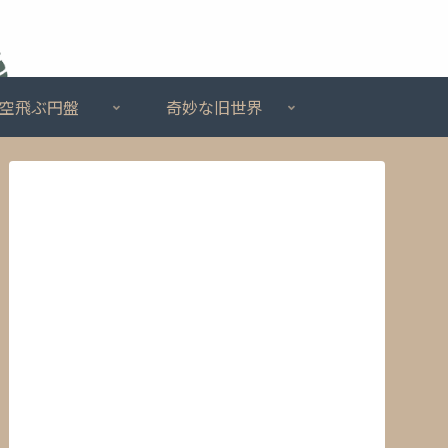
空飛ぶ円盤
奇妙な旧世界