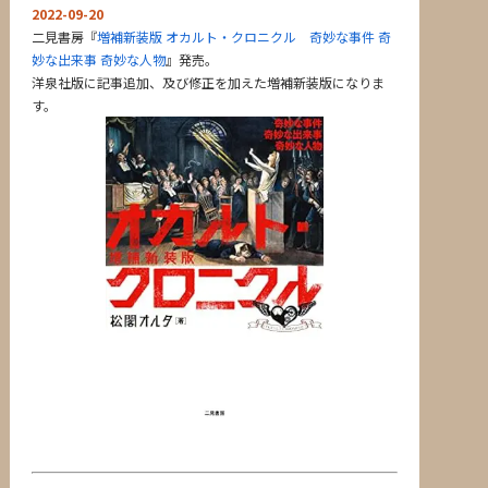
2022-09-20
二見書房『
増補新装版 オカルト・クロニクル 奇妙な事件 奇
妙な出来事 奇妙な人物
』発売。
洋泉社版に記事追加、及び修正を加えた増補新装版になりま
す。