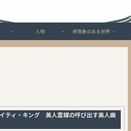
人物
奇現象のある世界
イティ・キング 美人霊媒の呼び出す美人幽