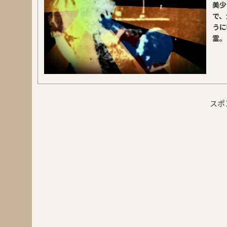
美少
で、
うに
霊。
スポ