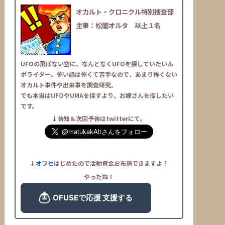
オカルト・クロニクル特別捜査部
主筆：松閣オルタ
――以上１名
UFOの飛ばない空に、なんとなくUFOを探していたいル
ポライター。怖い話は怖くて苦手なので、あまり怖くない
オカルト事件や出来事を調査研究。
でも本当はUFOやUMAを探すより、お嫁さんを探したい
です。
↓告知＆次回予告はtwitterにて。
↓
オフセ
はじめたので活動資金お布施できますよ！
やったね！