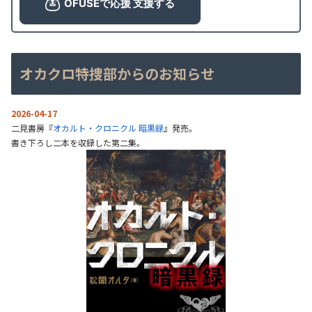
オカクロ特捜部からのお知らせ
2026-04-17
二見書房『
オカルト・クロニクル 暗黒録
』発売。
書き下ろし二本を収録した第二集。