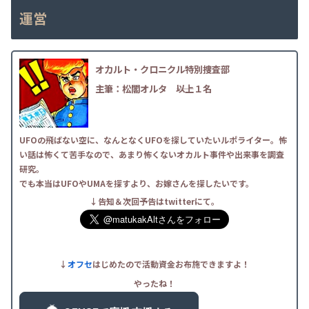
運営
オカルト・クロニクル特別捜査部
主筆：松閣オルタ
――以上１名
UFOの飛ばない空に、なんとなくUFOを探していたいルポライター。怖
い話は怖くて苦手なので、あまり怖くないオカルト事件や出来事を調査
研究。
でも本当はUFOやUMAを探すより、お嫁さんを探したいです。
↓告知＆次回予告はtwitterにて。
↓
オフセ
はじめたので活動資金お布施できますよ！
やったね！