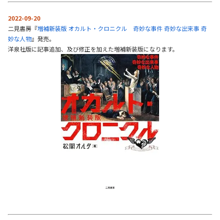
2022-09-20
二見書房『
増補新装版 オカルト・クロニクル 奇妙な事件 奇妙な出来事 奇
妙な人物
』発売。
洋泉社版に記事追加、及び修正を加えた増補新装版になります。