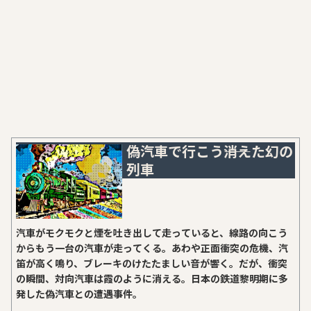
偽汽車で行こう――消えた幻の
列車
汽車がモクモクと煙を吐き出して走っていると、線路の向こう
からもう一台の汽車が走ってくる。あわや正面衝突の危機、汽
笛が高く鳴り、ブレーキのけたたましい音が響く。だが、衝突
の瞬間、対向汽車は霞のように消える。日本の鉄道黎明期に多
発した偽汽車との遭遇事件。