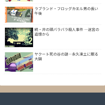
ラブランド・フロッグ――カエル男の長い
午後
続・井の頭バラバラ殺人事件 ―迷宮の
追憶から
ヤクート死の谷の謎―永久凍土に眠る
大鍋