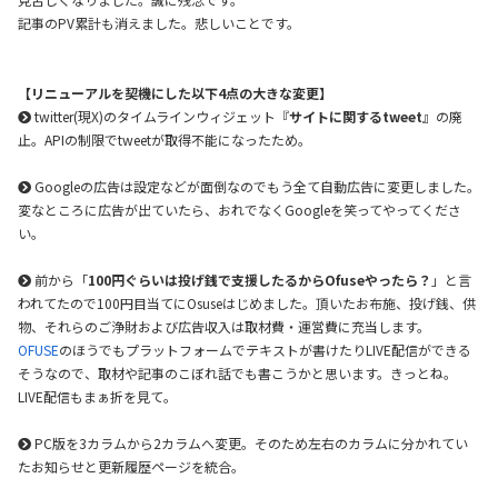
記事のPV累計も消えました。悲しいことです。
【リニューアルを契機にした以下4点の大きな変更】
twitter(現X)のタイムラインウィジェット『
サイトに関するtweet
』の廃
止。APIの制限でtweetが取得不能になったため。
Googleの広告は設定などが面倒なのでもう全て自動広告に変更しました。
変なところに広告が出ていたら、おれでなくGoogleを笑ってやってくださ
い。
前から「
100円ぐらいは投げ銭で支援したるからOfuseやったら？
」と言
われてたので100円目当てにOsuseはじめました。頂いたお布施、投げ銭、供
物、それらのご浄財および広告収入は取材費・運営費に充当します。
OFUSE
のほうでもプラットフォームでテキストが書けたりLIVE配信ができる
そうなので、取材や記事のこぼれ話でも書こうかと思います。きっとね。
LIVE配信もまぁ折を見て。
PC版を3カラムから2カラムへ変更。そのため左右のカラムに分かれてい
たお知らせと更新履歴ページを統合。