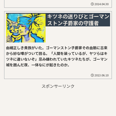
2014.04.30
キツネの送りびと――ゴーマン
ストン子爵家の守護者
由緒正しき貴族がいた。ゴーマンストン子爵家――その血筋に古来
から妙な噂がついて回る。「人間を装っているが、ヤツらはキ
ツネに違いないぞ」忌み嫌われていたキツネたちが、ゴーマン
城を囲んだ夜、一体なにが起きたのか。
2013.06.10
スポンサーリンク