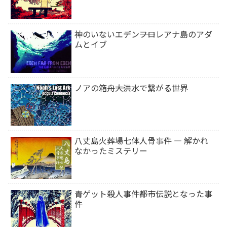
神のいないエデン――フロレアナ島のアダ
ムとイブ
ノアの箱舟――大洪水で繋がる世界
八丈島火葬場七体人骨事件 ― 解かれ
なかったミステリー
青ゲット殺人事件――都市伝説となった事
件