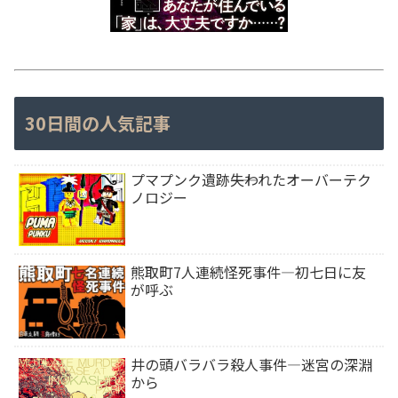
30日間の人気記事
プマプンク遺跡――失われたオーバーテク
ノロジー
熊取町7人連続怪死事件―初七日に友
が呼ぶ
井の頭バラバラ殺人事件―迷宮の深淵
から